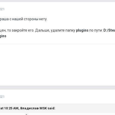
021
краша с нашей стороны нету.
ен, то закройте его. Дальше, удалите папку
plugins
по пути:
D:/Ste
gins
021
 at 10:25 AM,
Владислав MSK
said: