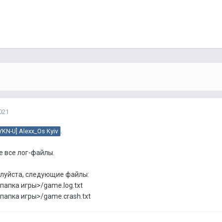
021
.
YKN-U] Alexx_Os Kyiv
 все лог-файлы.
алуйста, следующие файлы:
апка игры>/game.log.txt
апка игры>/game.crash.txt