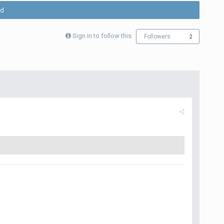
ld
Sign in to follow this
Followers
2