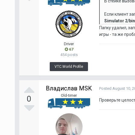
В стейке вызов
Если клиент за
Simulator 2/bi
Папку удалил, за
игры - та же проб
Driver
67
454 posts
VTC.World Profile
Владислав MSK
Posted
August 10, 2
Old-timer
0
Проверьте целост