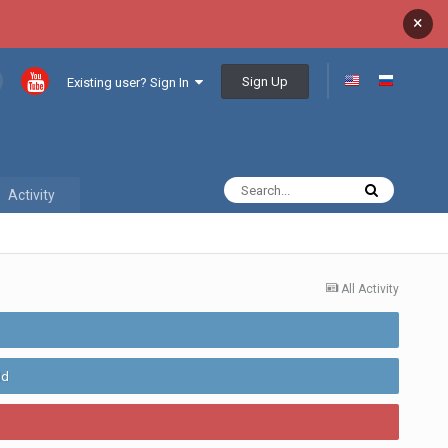
×
Sign Up
Existing user? Sign In
Activity
All Activity
ld