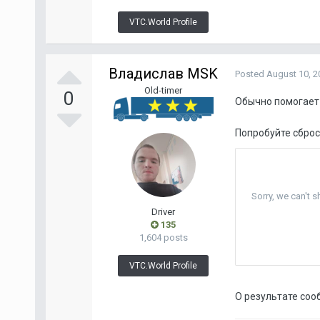
VTC.World Profile
Владислав MSK
Posted
August 10, 2
Old-timer
0
Обычно помогает 
Попробуйте сброс
Driver
135
1,604 posts
VTC.World Profile
О результате соо