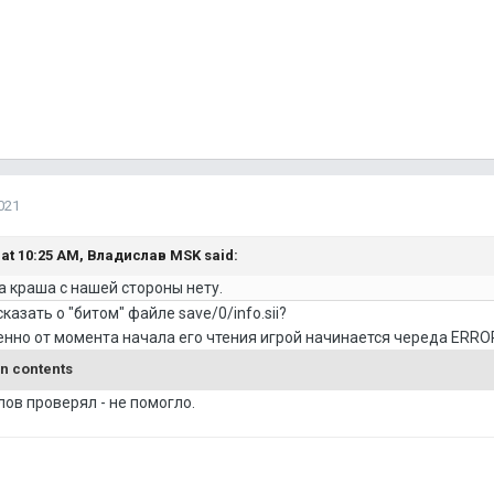
021
 at 10:25 AM,
Владислав MSK
said:
а краша с нашей стороны нету.
казать о "битом" файле save/0/info.sii?
енно от момента начала его чтения игрой начинается череда ERRO
n contents
ов проверял - не помогло.