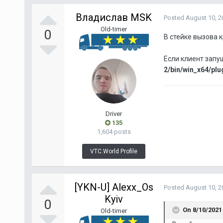
Владислав MSK
Posted
August 10, 2
Old-timer
0
В стейке вызова 
Если клиент запущ
2/bin/win_x64/plu
Driver
135
1,604 posts
VTC.World Profile
[YKN-U] Alexx_Os
Posted
August 10, 2
Kyiv
0
On 8/10/2021
Old-timer