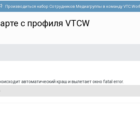
Производиться набор Сотрудников Медиагруппы в команду VTC.Wor
рарте с профиля VTCW
роисходит автоматический краш и вылетает окно fatal error.
s