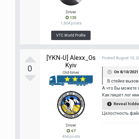
Driver
135
1,604 posts
VTC.World Profile
[YKN-U] Alexx_Os
Posted
August 10, 2
Kyiv
0
On 8/10/2021
Old-timer
В стейке вызов
А что Вы можете с
Как пишет лог им
Reveal hidde
Целостность файл
Driver
67
454 posts