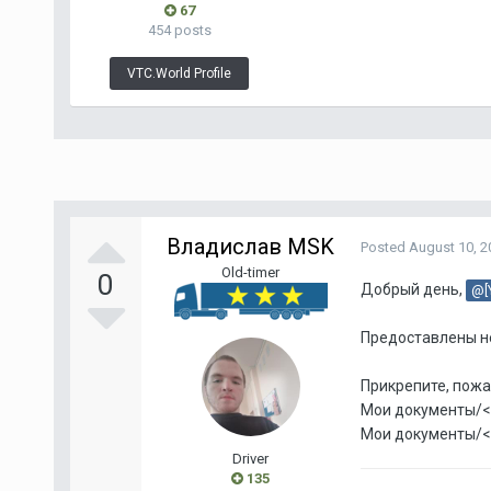
67
454 posts
VTC.World Profile
Владислав MSK
Posted
August 10, 2
Old-timer
0
Добрый день,
@[
Предоставлены не
Прикрепите, пож
Мои документы/<п
Мои документы/<п
Driver
135