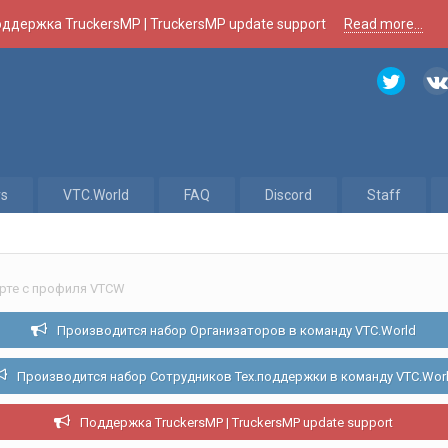
ддержка TruckersMP | TruckersMP update support
Read more...
rs
VTC.World
FAQ
Discord
Staff
рте с профиля VTCW
Производится набор Организаторов в команду VTC.World
Производится набор Сотрудников Тех.поддержки в команду VTC.Wor
Поддержка TruckersMP | TruckersMP update support