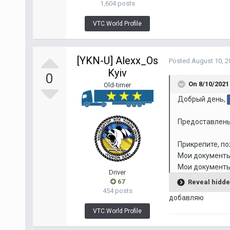
1,604 posts
VTC.World Profile
[YKN-U] Alexx_Os
Posted
August 10, 2
Kyiv
0
On 8/10/2021
Old-timer
Добрый день,
Предоставлены
Прикрепите, п
Мои документы
Мои документы
Driver
67
Reveal hidde
454 posts
добавляю
VTC.World Profile