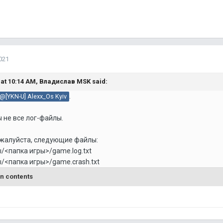
021
 at 10:14 AM,
Владислав MSK
said:
.
@[YKN-U] Alexx_Os Kyiv
 не все лог-файлы.
ожалуйста, следующие файлы:
/<папка игры>/game.log.txt
/<папка игры>/game.crash.txt
n contents