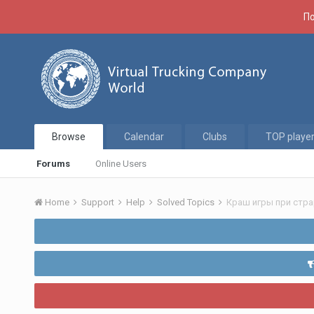
По
Browse
Calendar
Clubs
TOP playe
Forums
Online Users
Home
Support
Help
Solved Topics
Краш игры при стра