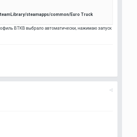
SteamLibrary/steamapps/common/Euro Truck
 профиль ВТКВ выбрало автоматически, нажимаю запуск