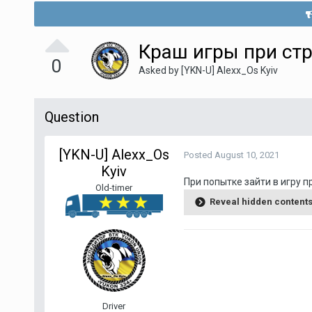
Краш игры при ст
0
Asked by
[YKN-U] Alexx_Os Kyiv
Question
[YKN-U] Alexx_Os
Posted
August 10, 2021
Kyiv
При попытке зайти в игру п
Old-timer
Reveal hidden content
Driver