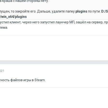
а краша с нашей стороны нету.
пущен, то закройте его. Дальше, удалите папку
plugins
по пути:
D:/
n/win_x64/plugins
пустил клиент, через него запустил лаунчер МП, зашёл на сервер,
лема.
021
ность файлов игры в Steam.