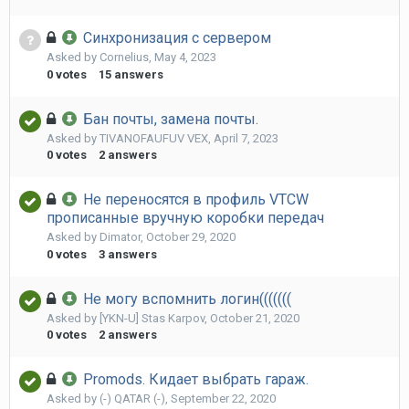
Синхронизация с сервером
Asked by
Cornelius
,
May 4, 2023
0
votes
15
answers
Бан почты, замена почты.
Asked by
TIVANOFAUFUV VEX
,
April 7, 2023
0
votes
2
answers
Не переносятся в профиль VTCW
прописанные вручную коробки передач
Asked by
Dimator
,
October 29, 2020
0
votes
3
answers
Не могу вспомнить логин(((((((
Asked by
[YKN-U] Stas Karpov
,
October 21, 2020
0
votes
2
answers
Promods. Кидает выбрать гараж.
Asked by
(-) QATAR (-)
,
September 22, 2020