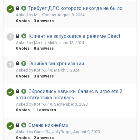
Требует ДЛС которого никогда не было
Asked by
MultiTommy
,
August 8, 2024
0
votes
3
answers
Клиент не запускается в режиме Direct
Asked by
[Arctic] Mufik
,
June 13, 2024
0
votes
8
answers
Ошибка синхронизации
Asked by
Kot ^•ﻌ•^ฅ
,
March 3, 2024
0
votes
3
answers
Сбросились навыки, баланс в игре ets 2
хотя статистика осталась
Asked by
Kot ^•ﻌ•^ฅ
,
September 3, 2023
0
votes
11
answers
Смена никнейма
Asked by Guest RJ_JollyRoger,
August 9, 2023
0
votes
2
answers