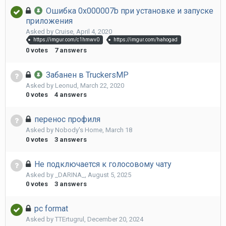
Ошибка 0х000007b при установке и запуске
приложения
Asked by
Cruise
,
April 4, 2020
https://imgur.com/c1hmwv0
https://imgur.com/hahogad
0
votes
7
answers
Забанен в TruckersMP
Asked by
Leonud
,
March 22, 2020
0
votes
4
answers
перенос профиля
Asked by
Nobody's Home
,
March 18
0
votes
3
answers
Не подключается к голосовому чату
Asked by
_DARINA_
,
August 5, 2025
0
votes
3
answers
pc format
Asked by
TTErtugrul
,
December 20, 2024