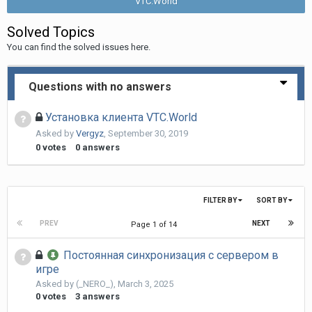
VTC.World
Solved Topics
You can find the solved issues here.
Questions with no answers
Установка клиента VTC.World
Asked by
Vergyz
,
September 30, 2019
0
votes
0
answers
FILTER BY
SORT BY
PREV
NEXT
Page 1 of 14
Постоянная синхронизация с сервером в
игре
Asked by
(_NERO_)
,
March 3, 2025
0
votes
3
answers