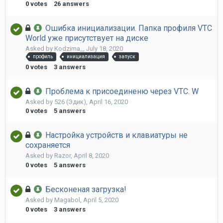
0
votes
26
answers
Ошибка инициализации. Папка профиля VTC
World уже присутствует на диске
Asked by
Kodzima_
,
July 18, 2020
профиль
инициализация
запуск
0
votes
3
answers
Проблема к присоединеню через VTC. W
Asked by
526 (Эдик)
,
April 16, 2020
0
votes
5
answers
Настройка устройств и клавиатуры не
сохраняется
Asked by
Razor
,
April 8, 2020
0
votes
5
answers
Бесконеная загрузка!
Asked by
Magabol
,
April 5, 2020
0
votes
3
answers