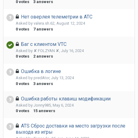
0
votes
3
answers
Нет оверлея телеметрии в АТС
Asked by
valera.sh.62
,
August 12, 2024
0
votes
7
answers
Баг с клиентом VTC
Asked by
✘ FOLZYAN ✘
,
July 16, 2024
0
votes
2
answers
Ошибка в логине
Asked by
predAtor
,
July 13, 2024
0
votes
3
answers
Ошибка работы клавиш модификации
Asked by
Jonny985
,
May 6, 2024
0
votes
15
answers
ATS Сброс доставки на место загрузки после
выхода из игры