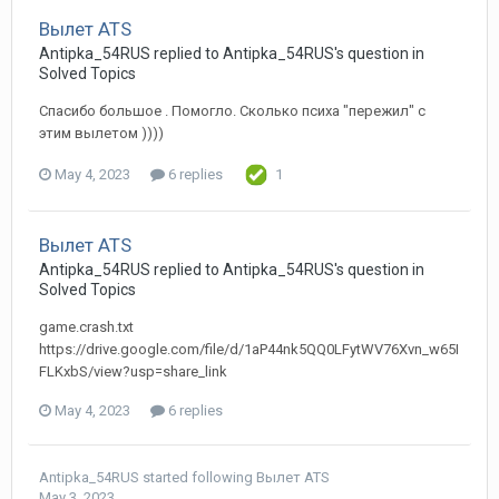
Вылет ATS
Antipka_54RUS replied to Antipka_54RUS's question in
Solved Topics
Спасибо большое . Помогло. Сколько психа "пережил" с
этим вылетом ))))
May 4, 2023
6 replies
1
Вылет ATS
Antipka_54RUS replied to Antipka_54RUS's question in
Solved Topics
game.crash.txt
https://drive.google.com/file/d/1aP44nk5QQ0LFytWV76Xvn_w65I
FLKxbS/view?usp=share_link
May 4, 2023
6 replies
Antipka_54RUS
started following
Вылет ATS
May 3, 2023