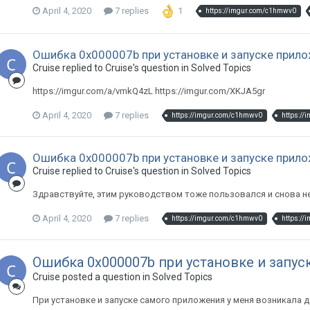
April 4, 2020
7 replies
1
https://imgur.com/c1hmwv0
Ошибка 0х000007b при установке и запуске прил
Cruise replied to Cruise's question in
Solved Topics
https://imgur.com/a/vmkQ4zL https://imgur.com/XKJA5gr
April 4, 2020
7 replies
https://imgur.com/c1hmwv0
https://
Ошибка 0х000007b при установке и запуске прил
Cruise replied to Cruise's question in
Solved Topics
Здравствуйте, этим руководством тоже пользовался и снова н
April 4, 2020
7 replies
https://imgur.com/c1hmwv0
https://
Ошибка 0х000007b при установке и запу
Cruise posted a question in
Solved Topics
При установке и запуске самого приложения у меня возникала 