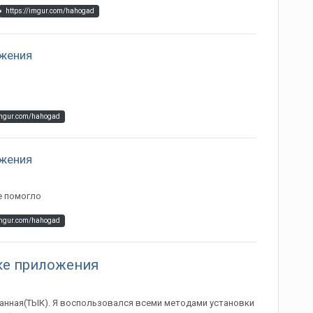
https://imgur.com/hahogad
ожения
imgur.com/hahogad
ожения
е помогло
imgur.com/hahogad
ске приложения
данная(ТЫК). Я воспользовался всеми методами установки