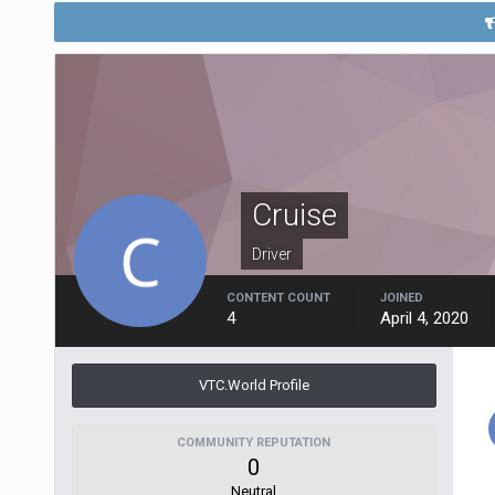
Cruise
Driver
CONTENT COUNT
JOINED
4
April 4, 2020
VTC.World Profile
COMMUNITY REPUTATION
0
Neutral