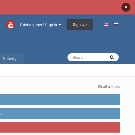
×
Sign Up
Existing user? Sign In
Activity
All Activity
ld