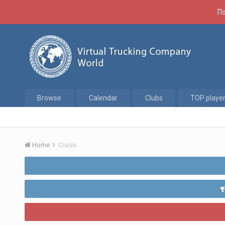
По
Browse
Calendar
Clubs
TOP playe
Home
Cruise