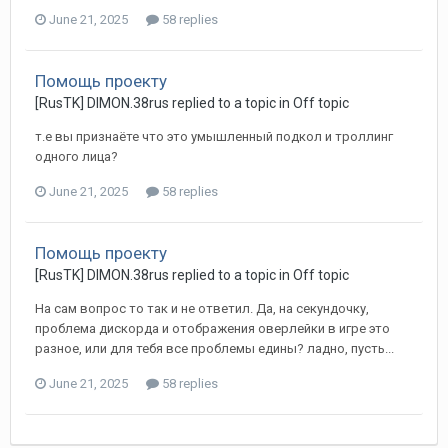
June 21, 2025
58 replies
Помощь проекту
[RusTK] DIMON.38rus replied to a topic in
Off topic
т.е вы признаёте что это умышленный подкол и троллинг
одного лица?
June 21, 2025
58 replies
Помощь проекту
[RusTK] DIMON.38rus replied to a topic in
Off topic
На сам вопрос то так и не ответил. Да, на секундочку,
проблема дискорда и отображения оверлейки в игре это
разное, или для тебя все проблемы едины? ладно, пусть...
June 21, 2025
58 replies