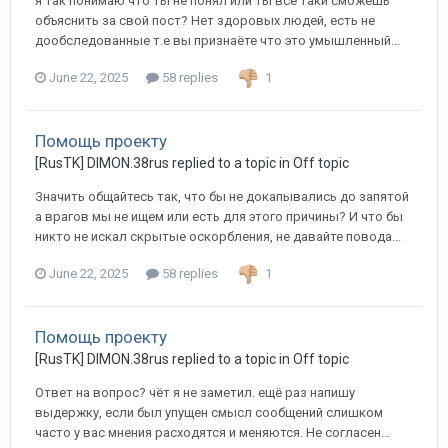
я так понимаю что ты не понял или ты всё таки сможешь
объяснить за свой пост? Нет здоровых людей, есть не
дообследованные т.е вы признаёте что это умышленный...
June 22, 2025
58 replies
1
Помощь проекту
[RusTK] DIMON.38rus replied to a topic in
Off topic
Значить общайтесь так, что бы не докапывались до запятой
а врагов мы не ищем или есть для этого причины? И что бы
никто не искал скрытые оскорбления, не давайте повода...
June 22, 2025
58 replies
1
Помощь проекту
[RusTK] DIMON.38rus replied to a topic in
Off topic
Ответ на вопрос? чёт я не заметил. ещё раз напишу
выдержку, если был упущен смысл сообщений слишком
часто у вас мнения расходятся и меняются. Не согласен...