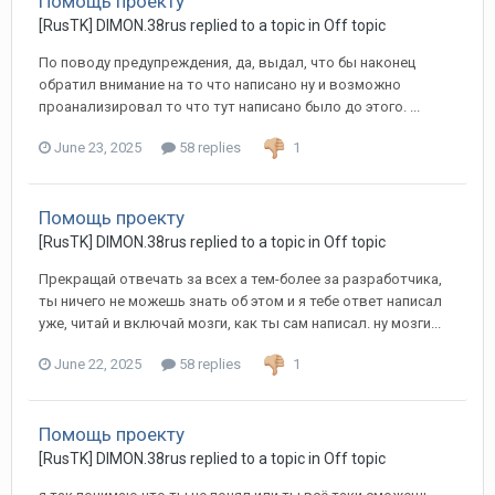
Помощь проекту
[RusTK] DIMON.38rus replied to a topic in
Off topic
По поводу предупреждения, да, выдал, что бы наконец
обратил внимание на то что написано ну и возможно
проанализировал то что тут написано было до этого. ...
June 23, 2025
58 replies
1
Помощь проекту
[RusTK] DIMON.38rus replied to a topic in
Off topic
Прекращай отвечать за всех а тем-более за разработчика,
ты ничего не можешь знать об этом и я тебе ответ написал
уже, читай и включай мозги, как ты сам написал. ну мозги...
June 22, 2025
58 replies
1
Помощь проекту
[RusTK] DIMON.38rus replied to a topic in
Off topic