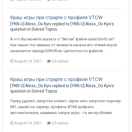
Краш игры при страрте с профиля VTCW
[YKN-U] Alexx_Os Kyiv replied to [YKN-U] Alexx_Os Kyiv's
question in
Solved Topics
А что Вы можете сказать о "битом" файле save/0/info.sii?
Как пишет лог именно от момента начала его чтения игрой
начинается череда ERRORов. Целостность файлов...
August 10, 2021
20 replies
Краш игры при страрте с профиля VTCW
[YKN-U] Alexx_Os Kyiv replied to [YKN-U] Alexx_Os Kyiv's
question in
Solved Topics
Папку удалил, запустил клиент, через него запустил лаунчер
МП, зашёл на сервер, профиль ВТКВ выбрало
автоматически, нажимаю запуск игры - та же проблема.
August 10, 2021
20 replies