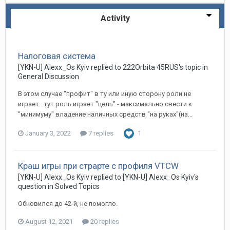
Activity
Налоговая система
[YKN-U] Alexx_Os Kyiv replied to 222Orbita 45RUS's topic in
General Discussion
В этом случае "профит" в ту или иную сторону роли не
играет...тут роль играет "цель" - максимально свести к
"минимуму" владение наличных средств "на руках"(на...
January 3, 2022
7 replies
1
Краш игры при страрте с профиля VTCW
[YKN-U] Alexx_Os Kyiv replied to [YKN-U] Alexx_Os Kyiv's
question in
Solved Topics
Обновился до 42-й, не помогло.
August 12, 2021
20 replies