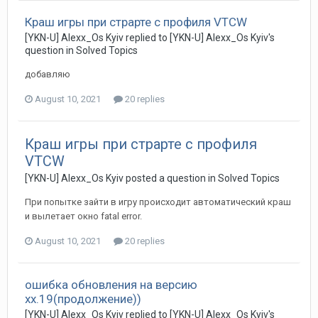
Краш игры при страрте с профиля VTCW
[YKN-U] Alexx_Os Kyiv replied to [YKN-U] Alexx_Os Kyiv's
question in
Solved Topics
добавляю
August 10, 2021
20 replies
Краш игры при страрте с профиля
VTCW
[YKN-U] Alexx_Os Kyiv posted a question in
Solved Topics
При попытке зайти в игру происходит автоматический краш
и вылетает окно fatal error.
August 10, 2021
20 replies
ошибка обновления на версию
хх.19(продолжение))
[YKN-U] Alexx_Os Kyiv replied to [YKN-U] Alexx_Os Kyiv's