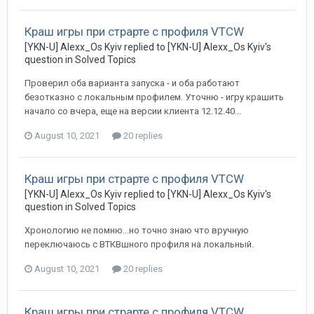
Краш игры при страрте с профиля VTCW
[YKN-U] Alexx_Os Kyiv replied to [YKN-U] Alexx_Os Kyiv's
question in
Solved Topics
Проверил оба варианта запуска - и оба работают
безотказно с локальным профилем. Уточню - игру крашить
начало со вчера, еще на версии клиента 12.12.40...
August 10, 2021
20 replies
Краш игры при страрте с профиля VTCW
[YKN-U] Alexx_Os Kyiv replied to [YKN-U] Alexx_Os Kyiv's
question in
Solved Topics
Хронологию не помню...но точно знаю что вручную
переключаюсь с ВТКВшного профиля на локальный.
August 10, 2021
20 replies
Краш игры при страрте с профиля VTCW