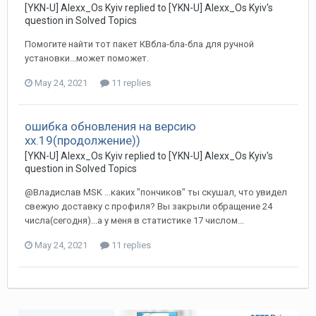
[YKN-U] Alexx_Os Kyiv replied to [YKN-U] Alexx_Os Kyiv's
question in
Solved Topics
Помогите найти тот пакет КВбла-бла-бла для ручной
установки...может поможет.
May 24, 2021
11 replies
ошибка обновления на версию
хх.19(продолжение))
[YKN-U] Alexx_Os Kyiv replied to [YKN-U] Alexx_Os Kyiv's
question in
Solved Topics
@Владислав MSK ...каких "пончиков" ты скушал, что увидел
свежую доставку с профиля? Вы закрыли обращение 24
числа(сегодня)...а у меня в статистике 17 числом...
May 24, 2021
11 replies