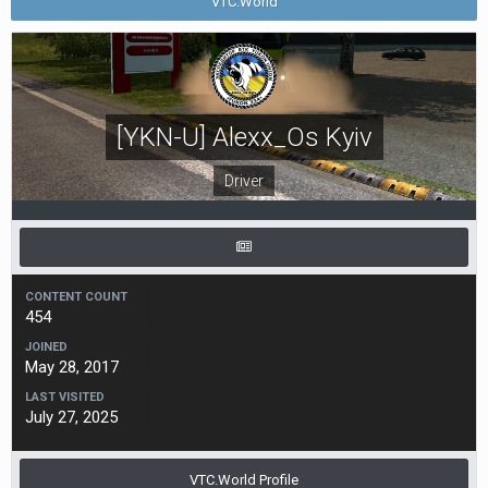
VTC.World
[YKN-U] Alexx_Os Kyiv
Driver
CONTENT COUNT
454
JOINED
May 28, 2017
LAST VISITED
July 27, 2025
VTC.World Profile