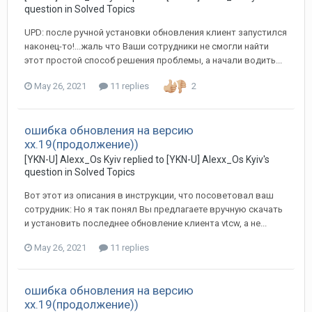
question in
Solved Topics
UPD: после ручной установки обновления клиент запустился
наконец-то!...жаль что Ваши сотрудники не смогли найти
этот простой способ решения проблемы, а начали водить...
May 26, 2021
11 replies
2
ошибка обновления на версию
хх.19(продолжение))
[YKN-U] Alexx_Os Kyiv replied to [YKN-U] Alexx_Os Kyiv's
question in
Solved Topics
Вот этот из описания в инструкции, что посоветовал ваш
сотрудник: Но я так понял Вы предлагаете вручную скачать
и установить последнее обновление клиента vtcw, а не...
May 26, 2021
11 replies
ошибка обновления на версию
хх.19(продолжение))