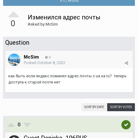
VTC.World
Изменился адрес почты
0
Asked by
McSim
Question
McSim
0
Posted
October 8, 2022
как быть если яндекс поменял адрес почты с ua на ru? теперь
доступа к старой почте нет
SORT BY DATE
SORT BY VOTES
0