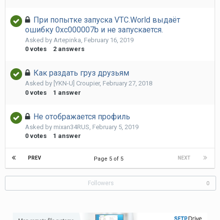
При попытке запуска VTC.World выдаёт
ошибку 0xc000007b и не запускается.
Asked by
Artepinka
,
February 16, 2019
0
votes
2
answers
Как раздать груз друзьям
Asked by
[YKN-U] Croupier
,
February 27, 2018
0
votes
1
answer
Не отображается профиль
Asked by
mixan34RUS
,
February 5, 2019
0
votes
1
answer
PREV
NEXT
Page 5 of 5
Followers
0