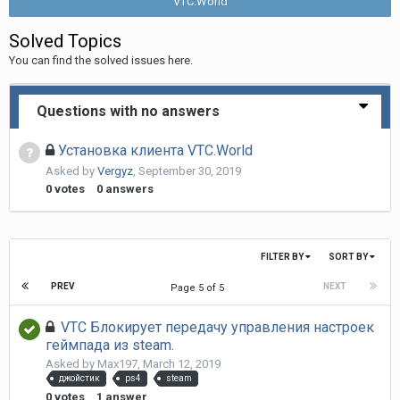
VTC.World
Solved Topics
You can find the solved issues here.
Questions with no answers
Установка клиента VTC.World
Asked by
Vergyz
,
September 30, 2019
0
votes
0
answers
FILTER BY
SORT BY
PREV
NEXT
Page 5 of 5
VTC Блокирует передачу управления настроек
геймпада из steam.
Asked by
Max197
,
March 12, 2019
джойстик
ps4
steam
0
votes
1
answer