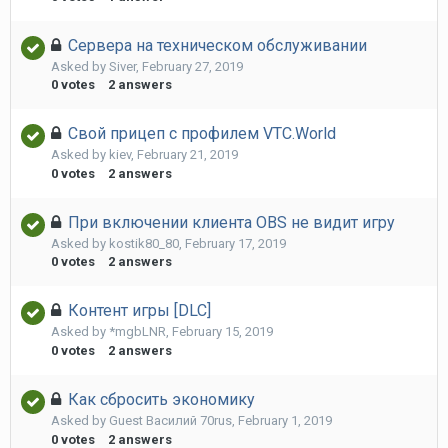
Сервера на техническом обслуживании
Asked by
Siver
,
February 27, 2019
0
votes
2
answers
Свой прицеп с профилем VTC.World
Asked by
kiev
,
February 21, 2019
0
votes
2
answers
При включении клиента OBS не видит игру
Asked by
kostik80_80
,
February 17, 2019
0
votes
2
answers
Контент игры [DLC]
Asked by
*mgbLNR
,
February 15, 2019
0
votes
2
answers
Как сбросить экономику
Asked by Guest Василий 70rus,
February 1, 2019
0
votes
2
answers