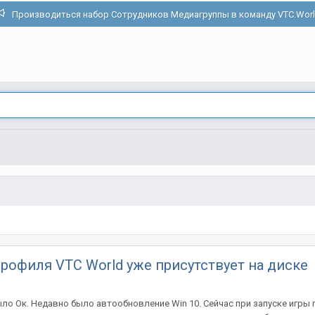
Производиться набор Сотрудников Медиагруппы в команду VTC.Wor
рофиля VTC World уже присутствует на диске
ыло Ок. Недавно было автообновление Win 10. Сейчас при запуске игры