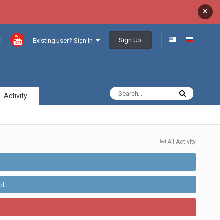
×
Sign Up
Existing user? Sign In
Activity
All Activity
ld