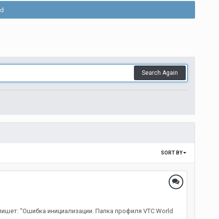
ld
Search Again
SORT BY
 пишет: "Ошибка инициализации. Папка профиля VTC World