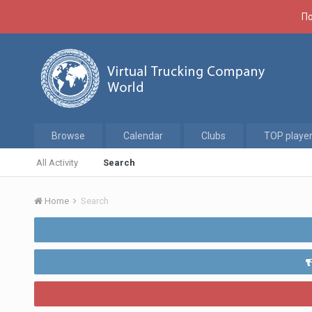
По
Browse
Calendar
Clubs
TOP playe
All Activity
Search
Home
Search