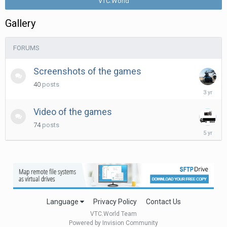
VTC.World
Gallery
FORUMS
Screenshots of the games
40
posts
January
8,
2023
Video of the games
74
posts
January
20,
2021
Language
Privacy Policy
Contact Us
VTC.World Team
Powered by Invision Community