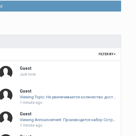
ld
FILTER BY
Guest
Just now
Guest
Viewing Topic: Не увеличивается количество доставок для достижения Zero Waste
1 minute ago
Guest
Viewing Announcement: Производится набор Сотрудников Тех.поддержки в команду VTC.World
1 minute ago