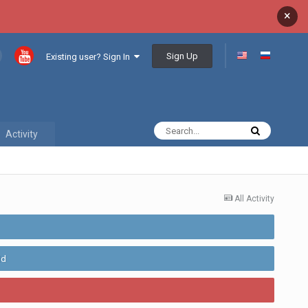
×
Sign Up
Existing user? Sign In
Activity
All Activity
ld