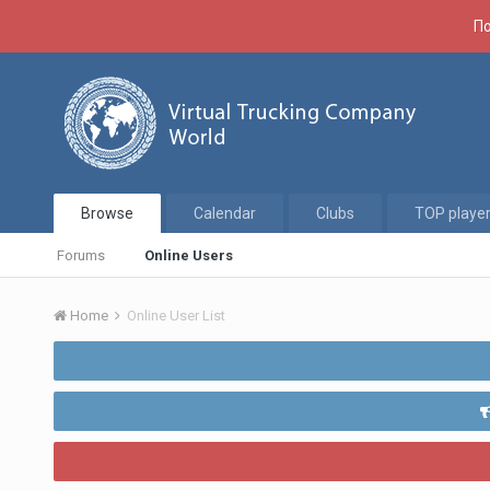
По
Browse
Calendar
Clubs
TOP playe
Forums
Online Users
Home
Online User List