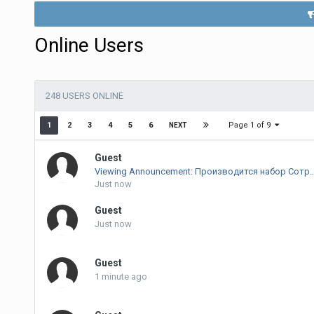
Online Users
248 USERS ONLINE
Page 1 of 9
1
2
3
4
5
6
NEXT
Guest
Viewing Announcement: Производится набор Сотрудников Тех.подд
Just now
Guest
Just now
Guest
1 minute ago