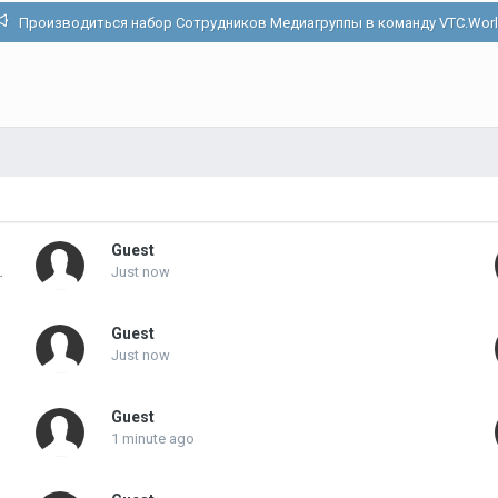
Производиться набор Сотрудников Медиагруппы в команду VTC.Wor
Guest
ержки в команду VTC.World
Just now
Guest
Just now
Guest
1 minute ago