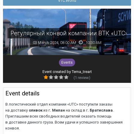
VTC.World
Регулярный конвой компании ВТК «UTC»
03 March 2024, 08:00 AM
10:30 AM
Events
Event created by
Tema_treart
(1 review)
Event details
В логистический отдел компании «UTC» поступили заказы
на доставку
оливок
из г
. Милан
на склад в г
. Братислава
.
Приглашаем всех свободных водителей оказать помощь
в доставке данного груза. Всем удачи и успешного завершения
конвоя.