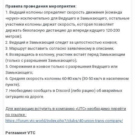
Правила проведения мероприятия:
1. Ведущий колонны определяет скорость движения (команда
«круиз» исключительно для Ведущего и Замыкающего, остальные
участники колонны держат скорость, которая позволяет
держать безопасную дистанцию до впереди идущего
120-200
метров);
2. Ведущий и Замыкающий следит за целостностью конвоя;
3. Маршрут выставить согласно заявленному в описании;
4. Возвращаясь в колонну, участник встаёт перед Замыкающим
(только с разрешения Замыкающего);
5. Опережения в конвое только с разрешения Ведущего или
Замыкающего;
6. Средняя скорость колонны
60-80
км/ч (
30-50
км/ч в населенном
пункте);
7. Необходимо сообщать в Discord (либо рацию) об аварийных
ситуациях на дороге.
Для желающих вступить в компанию «UTC» необходимо перейти
по ссылке :
https://forum.vtc.world/index.php?/clubs/40-union-trans-company/
Регламент VTC