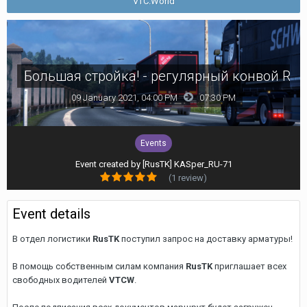
VTC.World
Большая стройка! - регулярный конвой Ru
09 January 2021, 04:00 PM
07:30 PM
Events
Event created by
[RusTK] KASper_RU-71
(1 review)
Event details
В отдел логистики
RusTK
поступил запрос на доставку арматуры!
В помощь собственным силам компания
RusTK
приглашает всех
свободных водителей
VTCW
.