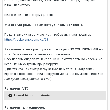
После подписания всех документов маршрут будет загружен
в Ваш навигатор.
Вид сцепки — платформа (3 оси)
Мы всегда рады новым сотрудникам ВТК RusTK!
Подать заявку на вступление и требования к кандидатам:
https://truckersmp.com/vtc/63
Внимание:
в зоне разгрузки отсутствует «NO COLLISIONS AREA»,
что обозначает включённые столкновения.
Всех просим следовать в колонне и не отставать, во избежание
непонятных ситуаций при разгрузке.
(Для тех кто не хочет разгружаться на метке: В настройках
игрового процесса — вид разгрузки указать «Применять всегда».
Разгрузка без парковки: -5 TMR
)
Регламент VTC
Reveal hidden contents
Регламент для одиночек