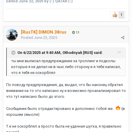
Edited
June 22, 2025
by (-) QATAR (-)
1
[RusTK] DIMON.38rus
11
Posted
June 23, 2025
On 6/22/2025 at 9:40 AM,
Othodnyak [RUS]
said:
ты мне выписал предупреждение за троллинг и подколы
которые я не делал ни в чью либо сторону и я тебе написал,
что я тебя не оскорблял
По поводу предупреждения, да, выдал, что бы наконец обратил
внимание на то что написано ну и возможно проанализировал то
что тут написано было до этого.
Сообщение было отредактировано и дополнено тобой же.
(в
хорошем смысле)
Т.е не оскорблял а просто была не удачная шутка, я правильно