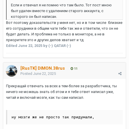
Если и отвечал я не помню что там было. Тот пост мною
был удален вместе с удалением старого аккаунта, с
которого он был написан.
Вот поэтому доказательств у меня нет, но и в том числе близкие
его сотрудники в общем чате тебе так же и ответили, что он не
будет делать. И проблема не только в мониторе, а не в
приоритете это и других делов хватает и тд
Edited
June 22, 2025
by (-) QATAR (-)
[RusTK] DIMON.38rus
11
Posted
June 22, 2025
Прекращай отвечать за всех а тем-более за разработчика, ты
ничего не можешь знать об этом и я тебе ответ написал уже,
читай и включай мозги, как ты сам написал.
ну мозги же не просто так придумали,