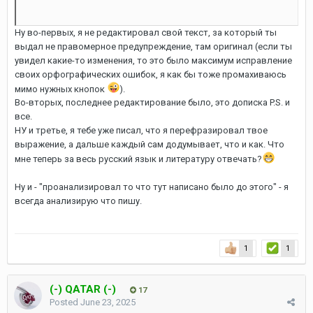
Ну во-первых, я не редактировал свой текст, за который ты
выдал не правомерное предупреждение, там оригинал (если ты
увидел какие-то изменения, то это было максимум исправление
своих орфографических ошибок, я как бы тоже промахиваюсь
мимо нужных кнопок
).
Во-вторых, последнее редактирование было, это дописка P.S. и
все.
НУ и третье, я тебе уже писал, что я перефразировал твое
выражение, а дальше каждый сам додумывает, что и как. Что
мне теперь за весь русский язык и литературу отвечать?
Ну и - "проанализировал то что тут написано было до этого" - я
всегда анализирую что пишу.
1
1
(-) QATAR (-)
17
Posted
June 23, 2025