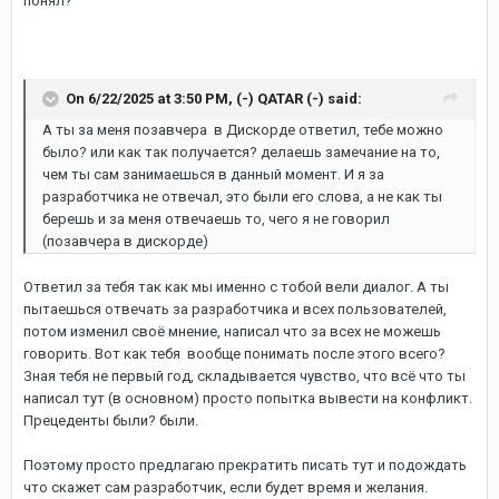
понял?
On 6/22/2025 at 3:50 PM,
(-) QATAR (-)
said:
А ты за меня позавчера в Дискорде ответил, тебе можно
было? или как так получается? делаешь замечание на то,
чем ты сам занимаешься в данный момент. И я за
разработчика не отвечал, это были его слова, а не как ты
берешь и за меня отвечаешь то, чего я не говорил
(позавчера в дискорде)
Ответил за тебя так как мы именно с тобой вели диалог. А ты
пытаешься отвечать за разработчика и всех пользователей,
потом изменил своё мнение, написал что за всех не можешь
говорить. Вот как тебя вообще понимать после этого всего?
Зная тебя не первый год, складывается чувство, что всё что ты
написал тут (в основном) просто попытка вывести на конфликт.
Прецеденты были? были.
Поэтому просто предлагаю прекратить писать тут и подождать
что скажет сам разработчик, если будет время и желания.