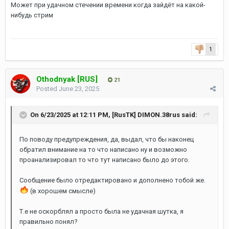
Может при удачном стечении времени когда зайдёт на какой-
нибудь стрим
1
Othodnyak [RUS]
21
Posted
June 23, 2025
On 6/23/2025 at 12:11 PM,
[RusTK] DIMON.38rus
said:
По поводу предупреждения, да, выдал, что бы наконец
обратил внимание на то что написано ну и возможно
проанализировал то что тут написано было до этого.
Сообщение было отредактировано и дополнено тобой же.
(в хорошем смысле)
Т.е не оскорблял а просто была не удачная шутка, я
правильно понял?