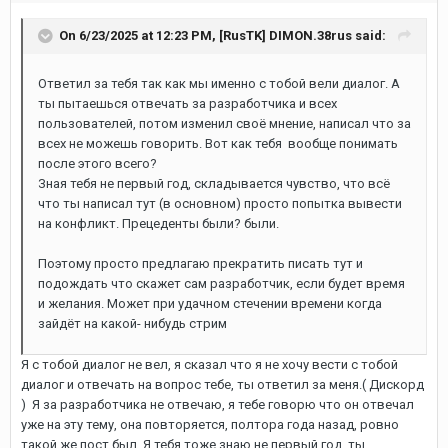
On 6/23/2025 at 12:23 PM,
[RusTK] DIMON.38rus
said:
Ответил за тебя так как мы именно с тобой вели диалог. А
ты пытаешься отвечать за разработчика и всех
пользователей, потом изменил своё мнение, написал что за
всех не можешь говорить. Вот как тебя вообще понимать
после этого всего?
Зная тебя не первый год, складывается чувство, что всё
что ты написал тут (в основном) просто попытка вывести
на конфликт. Прецеденты были? были.
Поэтому просто предлагаю прекратить писать тут и
подождать что скажет сам разработчик, если будет время
и желания. Может при удачном стечении времени когда
зайдёт на какой- нибудь стрим
Я с тобой диалог не вел, я сказал что я не хочу вести с тобой
диалог и отвечать на вопрос тебе, ты ответил за меня.( Дискорд
) Я за разработчика не отвечаю, я тебе говорю что он отвечал
уже на эту тему, она повторяется, полтора года назад, ровно
такой же пост был. Я тебя тоже знаю не первый год, ты