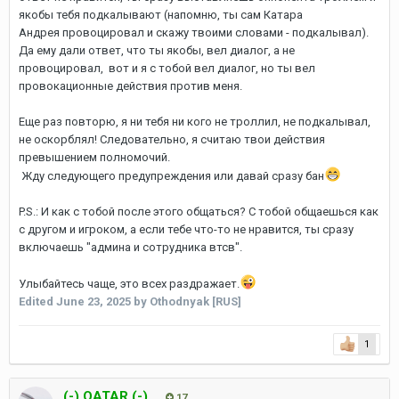
якобы тебя подкалывают (напомню, ты сам Катара
Андрея провоцировал и скажу твоими словами - подкалывал).
Да ему дали ответ, что ты якобы, вел диалог, а не
провоцировал, вот и я с тобой вел диалог, но ты вел
провокационные действия против меня.
Еще раз повторю, я ни тебя ни кого не троллил, не подкалывал,
не оскорблял! Следовательно, я считаю твои действия
превышением полномочий.
Жду следующего предупреждения или давай сразу бан
P.S.: И как с тобой после этого общаться? С тобой общаешься как
с другом и игроком, а если тебе что-то не нравится, ты сразу
включаешь "админа и сотрудника втсв".
Улыбайтесь чаще, это всех раздражает.
Edited
June 23, 2025
by Othodnyak [RUS]
1
(-) QATAR (-)
17