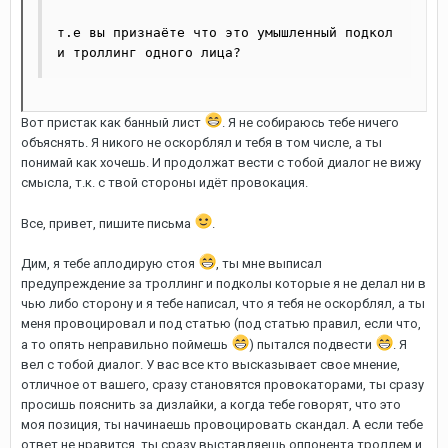
т.е вы признаёте что это умышленный подкол 
и троллинг одного лица?
Вот пристак как банный лист
. Я не собираюсь тебе ничего
объяснять. Я никого не оскорблял и тебя в том числе, а ты
понимай как хочешь. И продолжат вести с тобой диалог не вижу
смысла, т.к. с твой стороны идёт провокация.
Все, привет, пишите письма
.
Дим, я тебе аплодирую стоя
, ты мне выписал
предупреждение за троллинг и подколы которые я не делал ни в
чью либо сторону и я тебе написал, что я тебя не оскорблял, а ты
меня провоцировал и под статью (под статью правил, если что,
а то опять неправильно поймешь
) пытался подвести
. Я
вел с тобой диалог. У вас все кто высказывает свое мнение,
отличное от вашего, сразу становятся провокаторами, ты сразу
просишь пояснить за дизлайки, а когда тебе говорят, что это
моя позиция, ты начинаешь провоцировать скандал. А если тебе
ответ не нравится, ты сразу выставляешь оппонента троллем и