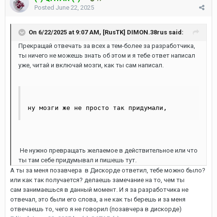
Posted
June 22, 2025
On 6/22/2025 at 9:07 AM,
[RusTK] DIMON.38rus
said:
Пре
кращай отвечать за всех а тем-более за разработчика,
ты ничего не можешь знать об этом и я тебе ответ написал
уже, читай и включай мозги, как ты сам написал.
ну мозги же не просто так придумали,
Не нужно превращать желаемое в действительное или что
ты там себе придумывал и пишешь тут.
А ты за меня позавчера в Дискорде ответил, тебе можно было?
или как так получается? делаешь замечание на то, чем ты
сам занимаешься в данный момент. И я за разработчика не
отвечал, это были его слова, а не как ты берешь и за меня
отвечаешь то, чего я не говорил (позавчера в дискорде)