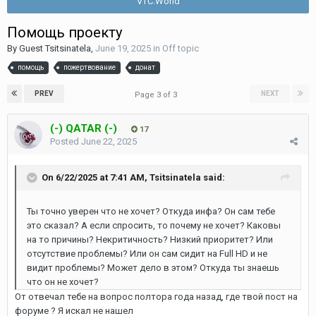
VTC.World
Помощь проекту
By Guest Tsitsinatela,
June 19, 2025
in
Off topic
помощь
пожертвование
донат
PREV
NEXT
Page 3 of 3
(-) QATAR (-)
17
Posted
June 22, 2025
On 6/22/2025 at 7:41 AM,
Tsitsinatela
said:
Ты точно уверен что не хочет? Откуда инфа? Он сам тебе
это сказал? А если спросить, то почему не хочет? Каковы
на то причины? Некритичность? Низкий приоритет? Или
отсутствие проблемы? Или он сам сидит на Full HD и не
видит проблемы? Может дело в этом? Откуда ты знаешь
что он не хочет?
От отвечал тебе на вопрос полтора года назад, где твой пост на
форуме ? Я искал не нашел