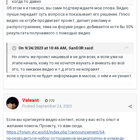
когда то давно
Об этом я и говорю, вы сами подтверждаете мои слова. Видео
лучше передаёт суть вопроса и показывает его решение. Плюс
видео на ютубе продвигает проект, делает рекламу и
распространение, тема на форуме редко добивается хотя бы 30%
результата получаемого с помощью видео.
On 9/24/2023 at 10:46 AM,
SanD3R
said:
Но опять же проект нишевый и не для всех, и если уже на
этапе начала, кому то не хочется изучать и вникать во всё
это, то никакие видео и т.д этого не исправят.
если о проэкте не будет информации в массах, о нём и не узнают.
Valeant
372
Posted
September 24, 2023
Если вы критикуете видео контент, если у вас есть опыт и
желание помочь Проекту, то вам сюда:
https://forum.vtc.world/index.php?/announcement/64-
производиться-набор-сотрудников-медиагруппы-в-команду-