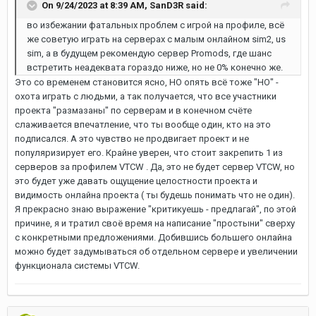
On 9/24/2023 at 8:39 AM,
SanD3R
said:
во избежании фатальных проблем с игрой на профиле, всё
же советую играть на серверах с малым онлайном sim2, us
sim, а в будущем рекомендую сервер Promods, где шанс
встретить неадеквата гораздо ниже, но не 0% конечно же.
Это со временем становится ясно, НО опять всё тоже "НО" -
охота играть с людьми, а так получается, что все участники
проекта "размазаны" по серверам и в конечном счёте
слаживается впечатление, что ты вообще один, кто на это
подписался. А это чувство не продвигает проект и не
популяризирует его. Крайне уверен, что стоит закрепить 1 из
серверов за профилем VTCW . Да, это не будет сервер VTCW, но
это будет уже давать ощущение целостности проекта и
видимость онлайна проекта ( ты будешь понимать что не один).
Я прекрасно знаю выражение "критикуешь - предлагай", по этой
причине, я и тратил своё время на написание "простыни" сверху
с конкретными предложениями. Добившись большего онлайна
можно будет задумываться об отдельном сервере и увеличении
функционала системы VTCW.