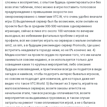
сложны к восприятию, с опытом будешь ориентироваться и без
всех этих табличек, плюс можно в игре поставить голосовое
предупреждение о превышении скорости оно
синхронизированно с лимитами VTC.W, что очень удобно вначале
игры 3) Выделенный сервер был бы возможен, если онлайн на
проекте был бы в среднем 300-500 человек одновременно
играющих, сейчас в пике это около 100 человек по вечерам
выходных; во избежании фатальных проблем с игрой на
профиле, всё же советую играть на серверах с малым онлайном
sim2, us sim, а в будущем рекомендую сервер Promods, где шанс
встретить неадеквата гораздо ниже, но не 0% конечно же. 4)
Медиа контент на проекте скуден по причине того, что им начали
заниматься совсем недавно, и он используется только для
освещения каких то крупных мероприятий, либо описания
будущих нововведений, и практически всегда он подаётся в виде
загадок и намёков, чтобы подогреть интерес бывалых игроков,
но совсем не подходит для новичков, для которых даже нет
видео что такое VTC.World. 5) Вытекает из 3 пункта, играйте на
малозаселенных серверах, возите заказы агентств на
начальном этапе, там все расходы оплачиваются, возите
мероприятия на выдаваемых грузовиках, в таком случае
затраты на ремонт тоже оплачиваются игрой, а не с баланса