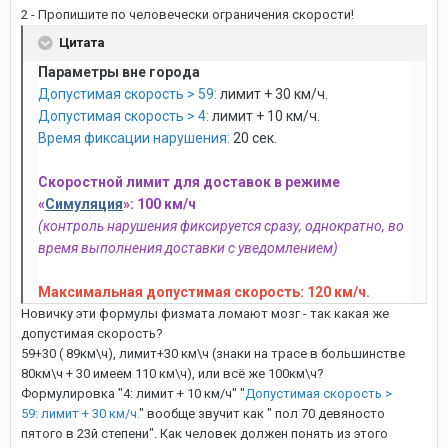
2 - Пропишите по человечески ограничения скорости!
Цитата
Параметры вне города
Допустимая скорость > 59:
лимит + 30 км/ч.
Допустимая скорость > 4:
лимит + 10 км/ч.
Время фиксации нарушения:
20 сек.
Скоростной лимит для доставок в режиме
«
Симуляция
»: 100 км/ч
(контроль нарушения фиксируется сразу, однократно, во
время выполнения доставки с уведомле нием)
Максимальная допустимая скорость: 120 км/ч.
Новичку эти формулы физмата ломают мозг - так какая же
допустимая скорость?
59+30 ( 89км\ч), лимит+30 км\ч (знаки на трасе в большинстве
80км\ч + 30 имеем 110 км\ч), или всё же 100км\ч?
Формулировка "4: лимит + 10 км/ч" "
Допустимая скорость >
59: лимит + 30 км/ч.
" вообще звучит как " пол 70 девяносто
пятого в 23й степени". Как человек должен понять из этого