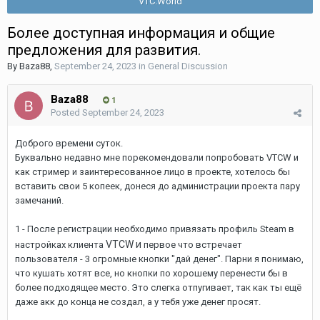
VTC.World
Более доступная информация и общие
предложения для развития.
By
Baza88
,
September 24, 2023
in
General Discussion
Baza88
1
Posted
September 24, 2023
Доброго времени суток.
Буквально недавно мне порекомендовали попробовать VTCW и
как стример и заинтересованное лицо в проекте, хотелось бы
вставить свои 5 копеек, донеся до администрации проекта пару
замечаний.
1 - После регистрации необходимо привязать профиль Steam в
VTCW и
настройках клиента
первое что встречает
пользователя - 3 огромные кнопки "дай денег". Парни я понимаю,
что кушать хотят все, но кнопки по хорошему перенести бы в
более подходящее место. Это слегка отпугивает, так как ты ещё
даже акк до конца не создал, а у тебя уже денег просят.