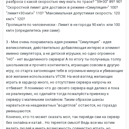
разброса с какой скоростью ему ехать по трасе? "59+30" 89? 90?
"Скоростной лимит для доставок в режиме «Симуляция»" 100?
"лимит+30 км\ч" 110? "Максимальная допустимая скорость: 120
км/ч." 120?
Пропишите по человечески - Лимит в не города 90 км\ч или 100
км\ч (определитесь уже сами).
3 - Мне очень понравилась идея режима "Симуляция" - идея
великолепная, действительно добавляющая интерес и элемент
именно симулятора, а не детской игрушки, но одно огромное
"НО" - нет выделенного сервера! А по итогу ты получаешь толпу
школьников и прочего контингента, играющих совсем в другую
игру, со старта загоняющие тебя в огромные минуса и убивающие
всё желание использовать VTCW. На мой взгляд желающих
играть в хардкор много, но отсутствие сервера напрочь их
отбивает. Я понимаю что до своего сервера ещё далеко и пока
не реализуемо, но сделайте тогда пожалуйста привязку к
серверу с маленьким онлайном. Таким образом шансы
нарваться на неадекватных "водятлов" остаются, но гораздо
уменьшаются.
Конечно, кто-то может сказать мол, так перейди сам на сервер
без онлайна и катай... Но теряется смысл! Ведь все мы хотим
видеть людей и иметь возможность совместно играть, но