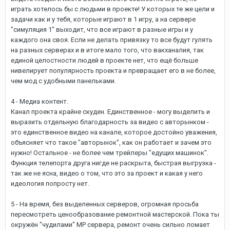
играть хотелось бы с людьми в проекте! У которых те же цели и
задачи как и у тебя, которые играют в 1 игру, а на сервере
"симуляция 1" выходит, что все играют в разные игры и у
каждого она своя. Если не делать привязку то все будут гулять
на разных серверах и в итоге мало того, что вакханалия, так
единой целостности людей в проекте нет, что ещё больше
нивелирует популярность проекта и превращает его в не более,
чем мод с удобными панельками.
4 - Медиа контент.
Канал проекта крайне скуден. Единственное - могу выделить и
выразить отдельную благодарность за видео с авторынком -
это единственное видео на канале, которое достойно уважения,
объясняет что такое "авторынок", как он работает и зачем это
нужно! Остальное - не более чем трейлеры "едущих машинок".
Функция телепорта друга нигде не раскрыта, быстрая выгрузка -
так же не ясна, видео о том, что это за проект и какая у него
идеология попросту нет.
5 - На время, без выделенных серверов, огромная просьба
пересмотреть ценообразование ремонтной мастерской. Пока ты
окружён "чудилами" МР сервера, ремонт очень сильно ломает