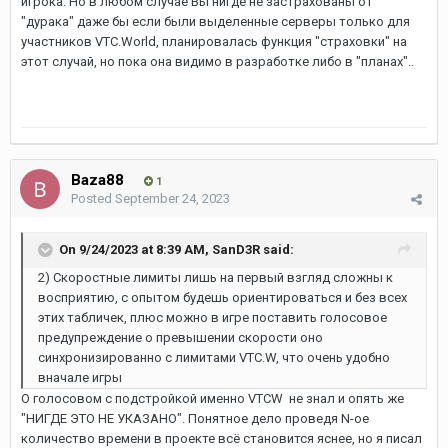
игрока. Но в любом случае Вы нигде не застрахованы от
"дурака" даже бы если были выделенные серверы только для
участников VTC.World, планировалась функция "страховки" на
этот случай, но пока она видимо в разработке либо в "планах"..
Baza88
1
Posted
September 24, 2023
On 9/24/2023 at 8:39 AM,
SanD3R
said:
2) Скоростные лимиты лишь на первый взгляд сложны к
восприятию, с опытом будешь ориентироваться и без всех
этих табличек, плюс можно в игре поставить голосовое
предупреждение о превышении скорости оно
синхронизированно с лимитами VTC.W, что очень удобно
вначале игры
О голосовом с подстройкой именно VTCW не знал и опять же
"НИГДЕ ЭТО НЕ УКАЗАНО". Понятное дело проведя N-ое
количество времени в проекте всё становится яснее, но я писал