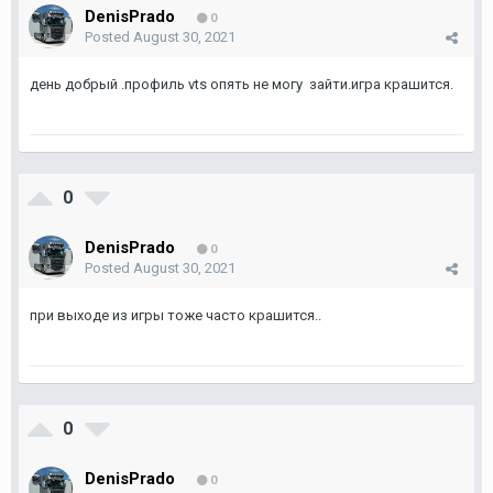
DenisPrado
0
Posted
August 30, 2021
день добрый .профиль vts опять не могу зайти.игра крашится.
0
DenisPrado
0
Posted
August 30, 2021
при выходе из игры тоже часто крашится..
0
DenisPrado
0