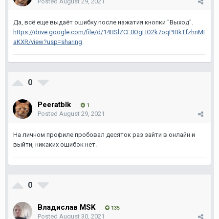
Posted
August 29, 2021
Да, всё еще выдаёт ошибку после нажатия кнопки "Выход".
https://drive.google.com/file/d/14BSlZCE0OgHO2k7oqPtBkTfzhnMI
aKXR/view?usp=sharing
0
Peeratblk
1
Posted
August 29, 2021
На личном профиле пробовал десяток раз зайти в онлайн и
выйти, никаких ошибок нет.
0
Владислав MSK
135
Posted
August 30, 2021