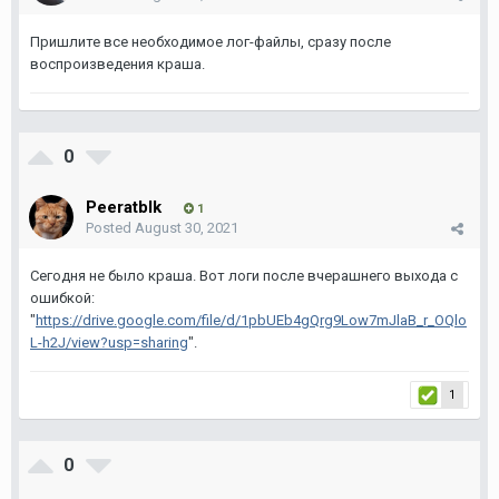
Пришлите все необходимое лог-файлы, сразу после
воспроизведения краша.
0
Peeratblk
1
Posted
August 30, 2021
Сегодня не было краша. Вот логи после вчерашнего выхода с
ошибкой:
"
https://drive.google.com/file/d/1pbUEb4gQrg9Low7mJlaB_r_OQlo
L-h2J/view?usp=sharing
".
1
0