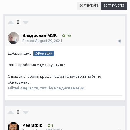
SORT BY DATE
SORT BY VOTES
0
Владислав MSK
135
Posted
August 29, 2021
Добрый день,
.
@Peeratblk
Ваша проблема ещё актуальна?
С нашей стороны краша нашей телеметрии не было
обнаружено.
Edited
August 29, 2021
by Владислав MSK
0
Peeratblk
1