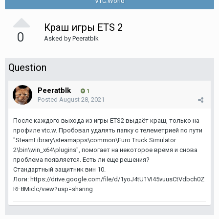
VTC.World
Краш игры ETS 2
0
Asked by
Peeratblk
Question
Peeratblk
1
Posted
August 28, 2021
После каждого выхода из игры ETS2 выдаёт краш, только на
профиле vtc.w. Пробовал удалять папку с телеметрией по пути
"SteamLibrary\steamapps\common\Euro Truck Simulator
2\bin\win_x64\plugins", помогает на некоторое время и снова
проблема появляется. Есть ли еще решения?
Стандартный защитник вин 10.
Логи: https://drive.google.com/file/d/1yoJ4tU1VI45vuusCtVdbch0Z
RF8Miclc/view?usp=sharing