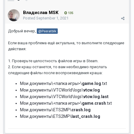
Владислав MSK
135
Posted
September 1, 2021
Добрый вечер,
.
@Peeratblk
Если ваша проблема ещё актуальна, то выполните следующие
действия:
1. Проверьте целостность файлов игры в Steam.
2. Если краш останется, то вам необходимо прислать
следующие файлы после воспроизведения краша:
Мои документы\<папка игры>\
game.log
.txt
Мои документы\VTCWorld\logs\
vtcw.log
Мои документы\VTCWorld\logs\
vtcw.log.last
Мои документы\<папка игры>\
game.сrash
.txt
Мои документы\ETS2MP\
crash.log
Мои документы\ETS2MP\
last_crash.log