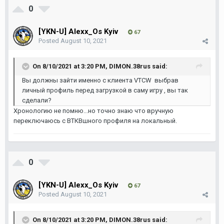
0
[YKN-U] Alexx_Os Kyiv
67
Posted
August 10, 2021
On 8/10/2021 at 3:20 PM,
DIMON.38rus
said:
Вы должны зайти именно с клиента VTCW выбрав
личный профиль перед загрузкой в саму игру , вы так
сделали?
Хронологию не помню...но точно знаю что вручную
переключаюсь с ВТКВшного профиля на локальный.
0
[YKN-U] Alexx_Os Kyiv
67
Posted
August 10, 2021
On 8/10/2021 at 3:20 PM,
DIMON.38rus
said: