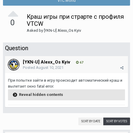
VTC.World
Краш игры при страрте с профиля
0
VTCW
Asked by
[YKN-U] Alexx_Os Kyiv
Question
[YKN-U] Alexx_Os Kyiv
67
Posted
August 10, 2021
При попытке зайти в игру происходит автоматический краш и
вылетает окно fatal error.
Reveal hidden contents
SORT BY DATE
SORT BY VOTES