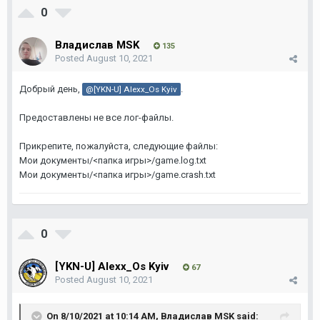
0
Владислав MSK
135
Posted
August 10, 2021
Добрый день,
.
@[YKN-U] Alexx_Os Kyiv
Предоставлены не все лог-файлы.
Прикрепите, пожалуйста, следующие файлы:
Мои документы/<папка игры>/game.log.txt
Мои документы/<папка игры>/game.crash.txt
0
[YKN-U] Alexx_Os Kyiv
67
Posted
August 10, 2021
On 8/10/2021 at 10:14 AM,
Владислав MSK
said: