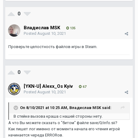
0
Владислав MSK
135
Posted
August 10, 2021
Проверьте целостность файлов игры в Steam.
0
[YKN-U] Alexx_Os Kyiv
67
Posted
August 10, 2021
On 8/10/2021 at 10:25 AM,
Владислав MSK
said:
В стейке вызова краша с нашей стороны нету.
А что Вы можете сказать о "битом" файле save/0/info.sii?
Как пишет лог именно от момента начала его чтения игрой
начинается череда ERRORов.