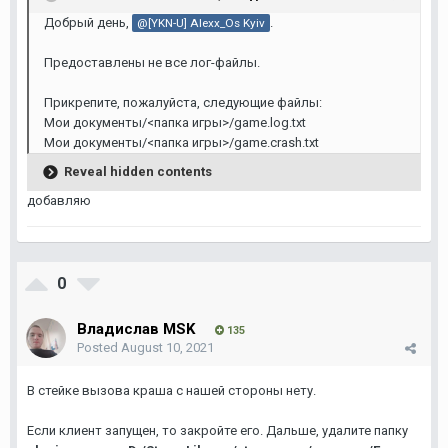
Добрый день,
.
@[YKN-U] Alexx_Os Kyiv
Предоставлены не все лог-файлы.
Прикрепите, пожалуйста, следующие файлы:
Мои документы/<папка игры>/game.log.txt
Мои документы/<папка игры>/game.crash.txt
Reveal hidden contents
добавляю
0
Владислав MSK
135
Posted
August 10, 2021
В стейке вызова краша с нашей стороны нету.
Если клиент запущен, то закройте его. Дальше, удалите папку