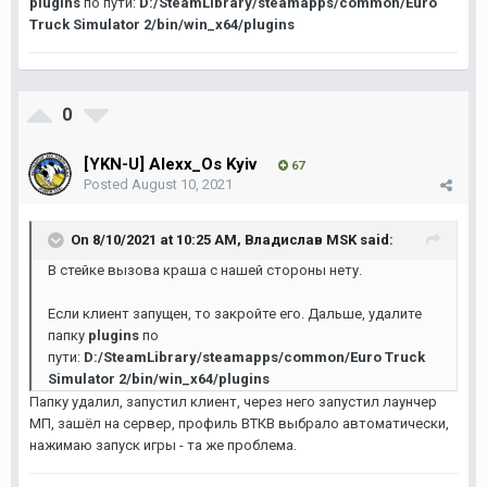
plugins
по пути:
D:/SteamLibrary/steamapps/common/Euro
Truck Simulator 2/bin/win_x64/plugins
0
[YKN-U] Alexx_Os Kyiv
67
Posted
August 10, 2021
On 8/10/2021 at 10:25 AM,
Владислав MSK
said:
В стейке вызова краша с нашей стороны нету.
Если клиент запущен, то закройте его. Дальше, удалите
папку
plugins
по
пути:
D:/SteamLibrary/steamapps/common/Euro Truck
Simulator 2/bin/win_x64/plugins
Папку удалил, запустил клиент, через него запустил лаунчер
МП, зашёл на сервер, профиль ВТКВ выбрало автоматически,
нажимаю запуск игры - та же проблема.