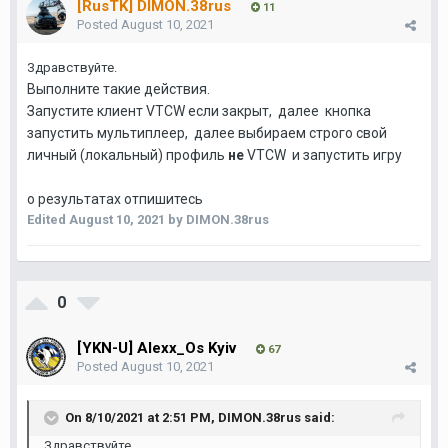
[RusTK] DIMON.38rus
11
Posted
August 10, 2021
Здравствуйте.
Выполните такие действия.
Запустите клиент VTCW если закрыт, далее кнопка
запустить мультиплеер, далее выбираем строго свой
личный (локальный) профиль
не
VTCW и запустить игру
о результатах отпишитесь
Edited
August 10, 2021
by DIMON.38rus
0
[YKN-U] Alexx_Os Kyiv
67
Posted
August 10, 2021
On 8/10/2021 at 2:51 PM,
DIMON.38rus
said:
Здравствуйте.