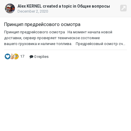
Alex KERNEL created a topic in Общие вопросы
December 2, 2020
Принцип предрейсового осмотра
Принцип предрейсового осмотра На момент
начала новой
доставки, сервер проверяет техническое состояние
вашего грузовика и наличие топлива. Предрейсовый осмотр считается не пройденным в следующих случаях. Для прямых перевозок, заказов от World of Trucks, совместных доставок Повреждение грузовика более 15%; Штрафы Режимы «Ванильный» и «Упрощённый»: Деньги: -1000 XP: -500 TMR: -10 Режим «Симуляция»: Деньги: -175 XP: -250 TMR: -10 Для заказов агентств предрейсовый осмотр не проводится. Для мероприятий Повреждение грузовика более 5%; Топлива менее 80% относительно объема бака. Штрафы Режимы «Ванильный» и «Упрощённый»: Деньги: -2000 XP: -1000 TMR: -20 Режим «Симуляция»: Деньги: -250 XP: -500 TMR: -10 На мероприятиях, на которых был выдан грузовик, предрейсовый осмотр не проводится. Пропуск предрейсового осмотра считается нарушением, отражается на статистике и репутации. Процент повреждений грузовика считается исходя из расчёта повреждений по данным VTC.World, среднее значение повреждений всех узлов и агрегатов.
17
0 replies