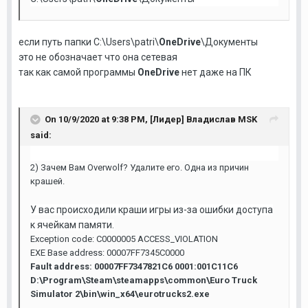
если путь папки
C:\Users\patri\
OneDrive
\Документы
это не обозначает что она сетевая
так как самой программы
OneDrive
нет даже на ПК
On 10/9/2020 at 9:38 PM,
[Лидер] Владислав MSK
said:
2) Зачем Вам Overwolf? Удалите его. Одна из причин
крашей.
У вас происходили краши игры из-за ошибки доступа
к ячейкам памяти.
Exception code: C0000005 ACCESS_VIOLATION
EXE Base address: 00007FF7345C0000
Fault address: 00007FF7347821C6 0001:001C11C6
D:\Program\Steam\steamapps\common\Euro Truck
Simulator 2\bin\win_x64\eurotrucks2.exe