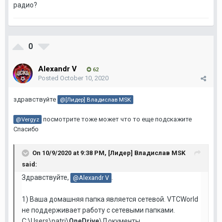
радио?
0
Alexandr V
62
Posted
October 10, 2020
здравствуйте
@[Лидер] Владислав MSK
посмотрите тоже может что то еще подскажите
@Vergyz
Спасибо
On 10/9/2020 at 9:38 PM,
[Лидер] Владислав MSK
said:
Здравствуйте,
.
@Alexandr V
1) Ваша домашняя папка является сетевой. VTCWorld
не поддерживает работу с сетевыми папками.
C:\Users\patri\
OneDrive
\Документы