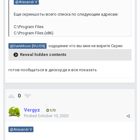
,
@Alexandr V
Еще скриншоты всего списка по следующим адресам:
C:\Program Files
C:\Program Files (x86)
ощущение что вы мне не верите Скрин
@DarkMoon [RU/EN]
Reveal hidden contents
готов пообщаться в дискорде и все показать
0
Vergyz
573
Posted
October 10, 2020
@Alexandr V