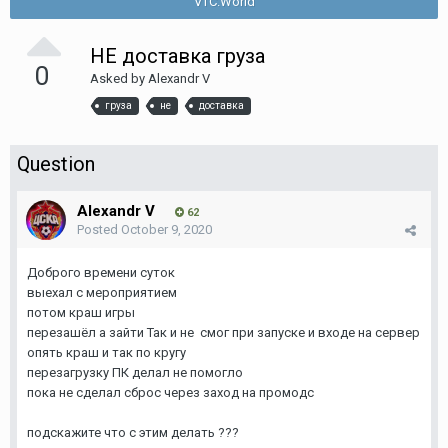
VTC.World
НЕ доставка груза
0
Asked by
Alexandr V
груза
не
доставка
Question
Alexandr V
62
Posted
October 9, 2020
Доброго времени суток
выехал с мероприятием
потом краш игры
перезашёл а зайти Так и не смог при запуске и входе на сервер
опять краш и так по кругу
перезагрузку ПК делал не помогло
пока не сделал сброс через заход на промодс
подскажите что с этим делать ???