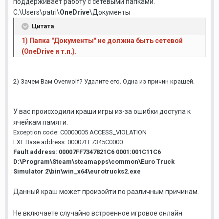
поддерживает работу с сетевыми папками.
C:\Users\patri\
OneDrive
\Документы
Цитата
1) Папка "Документы" не должна быть сетевой
(OneDrive и т.п.).
2) Зачем Вам Overwolf? Удалите его. Одна из причин крашей.
У вас происходили краши игры из-за ошибки доступа к
ячейкам памяти.
Exception code: C0000005 ACCESS_VIOLATION
EXE Base address: 00007FF7345C0000
Fault address: 00007FF7347821C6 0001:001C11C6
D:\Program\Steam\steamapps\common\Euro Truck
Simulator 2\bin\win_x64\eurotrucks2.exe
Данный краш может произойти по различным причинам.
Не включаете случайно встроенное игровое онлайн