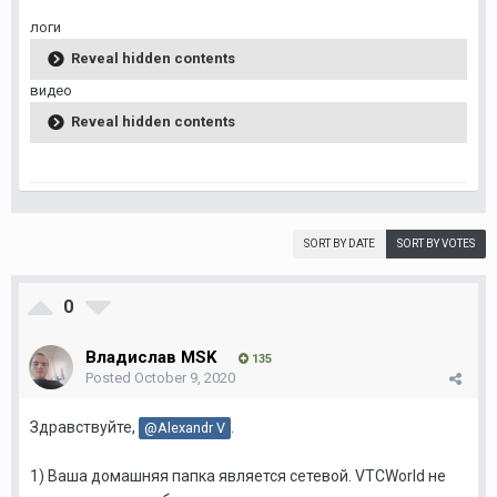
логи
Reveal hidden contents
видео
Reveal hidden contents
SORT BY DATE
SORT BY VOTES
0
Владислав MSK
135
Posted
October 9, 2020
Здравствуйте,
.
@Alexandr V
1) Ваша домашняя папка является сетевой. VTCWorld не