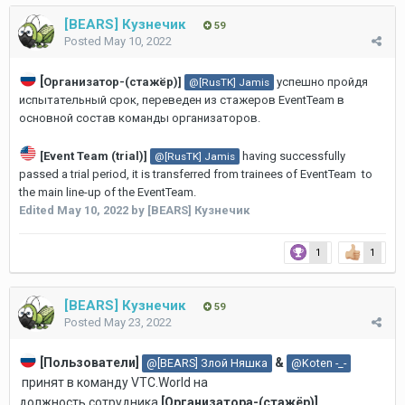
[BEARS] Кузнечик
59
Posted
May 10, 2022
[
Организатор-(стажёр)]
успешно пройдя
@[RusTK] Jamis
испытательный срок, переведен из стажеров EventTeam в
основной состав команды организаторов.
[Event Team (trial)]
having successfully
@[RusTK] Jamis
passed a trial period, it is transferred from trainees of EventTeam to
the main line-up of the EventTeam.
Edited
May 10, 2022
by [BEARS] Кузнечик
1
1
[BEARS] Кузнечик
59
Posted
May 23, 2022
[Пользователи]
&
@[BEARS] Злой Няшка
@Koten -_-
принят в команду VTC.World на
должность
сотрудника
[
Организатора-(стажёр)
]
.