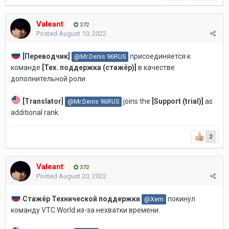
Valeant
372
Posted
August 10, 2022
[Переводчик]
присоединяется к
@Mr.Denis 96RUS
команде
[Тех. поддержка (стажёр)]
в качестве
дополнительной роли.
[
Translator
]
joins the
[Support (trial)
]
as
@Mr.Denis 96RUS
additional rank.
2
Valeant
372
Posted
August 20, 2022
Стажёр Технической поддержки
покинул
@Xem
команду VTC.World из-за нехватки времени.