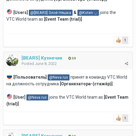
[Users]
&
joins the
@[BEARS] Злой Няшка
@Koten -_-
VTC.World team as
[Event Team (trial)]
.
1
[BEARS] Кузнечик
59
Posted
June 8, 2022
[Пользователь]
принят в команду VTC.World
@Neva rus
на должность
сотрудника
[
Организатора-(стажёр)
]
.
[User]
joins the VTC.World team as
[Event Team
@Neva rus
(trial)]
.
1
[BEARS] Кузнечик