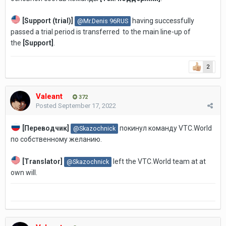
[Support (trial)
]
having successfully
@Mr.Denis 96RUS
passed a trial period is transferred to the main line-up of
the
[
Support
]
.
2
Valeant
372
Posted
September 17, 2022
[Переводчик]
покинул команду VTC.World
@Skazochnick
по собственному желанию.
[Translator]
left the VTC.World team at at
@Skazochnick
own will.