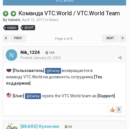
VTC.World
Команда VTC.World / VTC.World Team
By
Valeant
,
April 12, 2017
in
News
кадры
@staff
PREV
NEXT
Page 6 of 8
Nik_1224
139
Posted
January 22, 2022
[Пользователь]
возвращается в
@Ewrey
команду VTC.World на должность
сотрудника
[Тех.
поддержки]
.
[User]
rejoins the VTC.World team as
[Support
]
.
@Ewrey
3
[BEARS] Кузнечик
59