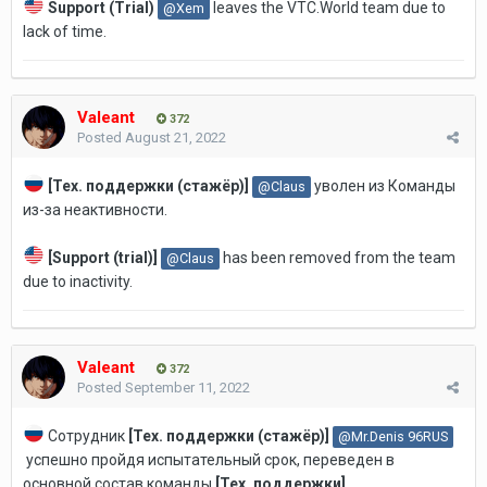
Support (Trial)
leaves the VTC.World
team due to
@Xem
lack of time.
Valeant
372
Posted
August 21, 2022
[Тех. поддержки (стажёр)]
уволен из Команды
@Claus
из-за неактивности.
[Support (trial)
]
has been removed from the team
@Claus
due to inactivity.
Valeant
372
Posted
September 11, 2022
Сотрудник
[Тех. поддержки (стажёр)]
@Mr.Denis 96RUS
успешно пройдя испытательный срок, переведен в
основной состав команды
[
Тех. поддержки
]
.