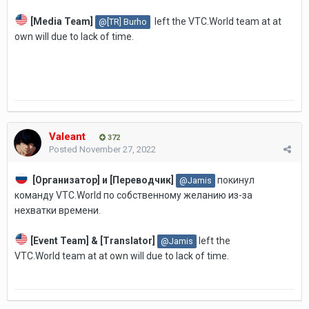
[
Media Team
]
left the VTC.World team at at
@[TR] Burho
own will due to lack of time.
Valeant
372
Posted
November 27, 2022
[Организатор] и
[Переводчик]
покинул
@Jamis
команду VTC.World по собственному желанию из-за
нехватки времени.
[Event Team] & [Translator]
left the
@Jamis
VTC.World team at at own will due to lack of time.