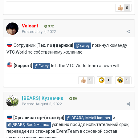
5
Valeant
372
Posted
July 4, 2022
Сотрудник
[Тех. поддержки]
покинул команду
@Ewrey
VTC.World по собственному желанию.
[
Support
]
left the VTC.World team at own will.
@Ewrey
1
1
1
[BEARS] Кузнечик
59
Posted
August 3, 2022
[
Организатор-(стажёр)]
и
@[BEARS] MetalHammer
успешно пройдя испытательный срок,
@[BEARS] Злой Няшка
переведен из стажеров EventTeam в основной состав
команды организаторов.