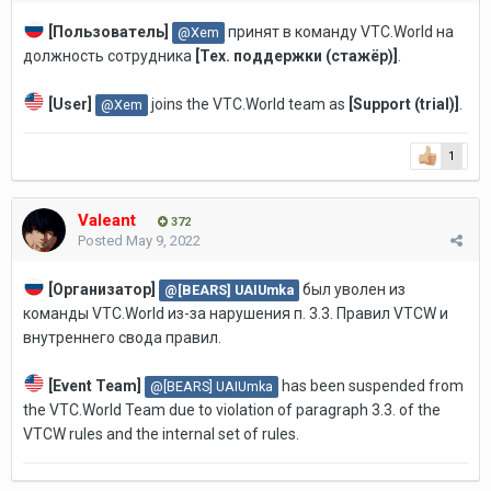
[Пользователь]
принят в команду VTC.World на
@Xem
должность
сотрудника
[Тех. поддержки (стажёр)]
.
[User]
joins the VTC.World team as
[Support (trial)
]
.
@Xem
1
Valeant
372
Posted
May 9, 2022
[Организатор]
был уволен из
@[BEARS] UAIUmka
команды VTC.World из-за нарушения п. 3.3. Правил VTCW и
внутреннего свода правил.
[
Event Team
]
has been suspended from
@[BEARS] UAIUmka
the VTC.World Team due to violation of paragraph 3.3. of the
VTCW rules and the internal set of rules.