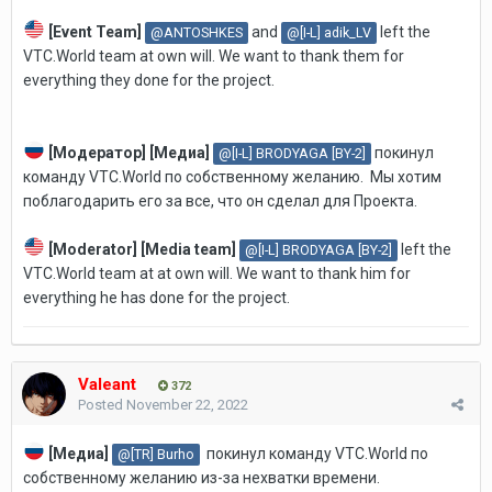
[Event Team]
and
left the
@ANTOSHKES
@[I-L] adik_LV
VTC.World team
at own w
ill.
We want to thank them for
everything they done for the project.
[Модератор] [Медиа]
покинул
@[I-L] BRODYAGA [BY-2]
команду VTC.World по собственному желанию.
Мы хотим
поблагодарить его за все, что он сделал для Проекта.
[Moderator
] [Media team]
left the
@[I-L] BRODYAGA [BY-2]
VTC.World team at at own will. We want to thank him for
everything he has done for the project.
Valeant
372
Posted
November 22, 2022
[Медиа]
покинул команду VTC.World по
@[TR] Burho
собственному желанию из-за нехватки времени.