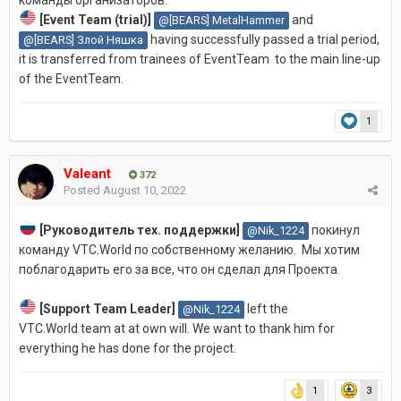
[Event Team (trial)]
and
@[BEARS] MetalHammer
having successfully passed a trial period,
@[BEARS] Злой Няшка
it is transferred from trainees of EventTeam to the main line-up
of the EventTeam.
1
Valeant
372
Posted
August 10, 2022
[Руководитель тех. поддержки]
покинул
@Nik_1224
команду VTC.World по собственному желанию.
Мы хотим
поблагодарить его за все, что он сделал для Проекта.
[Support Team Leader
]
left the
@Nik_1224
VTC.World team at at own will. We want to thank him for
everything he has done for the project.
1
3