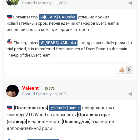
Posted
February 11, 2022
Организатор
@[BEARS] UAIUmka
успешно пройдя
испытательный срок, переведен из стажеров EventTeam в
основной состав команды организаторов.
The organizer
@[BEARS] UAIUmka
having successfully passed a
trial period, it is transferred from trainees of EventTeam to the main
line-up of the EventTeam.
2
Valeant
372
Posted
February 16, 2022
[Пользователь]
возвращается в
@[RusTK] Jamis
команду VTC.World на должность
[
Организатора-
(стажёр)
]
и на должность
[Переводчик]
в качестве
дополнительной роли.