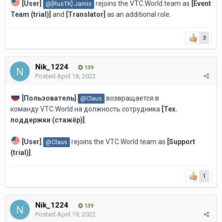
[User]
rejoins the VTC.World team as
[Event
@[RusTK] Jamis
Team (trial)
]
and
[Translator]
as an additional role.
3
Nik_1224
139
Posted
April 18, 2022
[Пользователь]
возвращается в
@Claus
команду VTC.World на должность
сотрудника
[Тех.
поддержки (стажёр)]
.
[User]
rejoins the VTC.World team as
[Support
@Claus
(trial)
]
.
1
Nik_1224
139
Posted
April 19, 2022