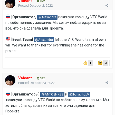
Valeant
372
Posted
October 2, 2022
[Организатор]
покинула команду VTC.World
@Alexandra
по собственному желанию. Мы хотим поблагодарить её за
все, что она сделала для Проекта.
[Event Team]
left the VTC.World team at own
@Alexandra
will. We want to thank her for everything she has done for the
project.
1
3
Valeant
372
Posted
October 23, 2022
[Организаторы]
и
@ANTOSHKES
@[I-L] adik_LV
покинули команду VTC.World по собственному желанию. Мы
хотим поблагодарить их за все, что они сделали для
Проекта.