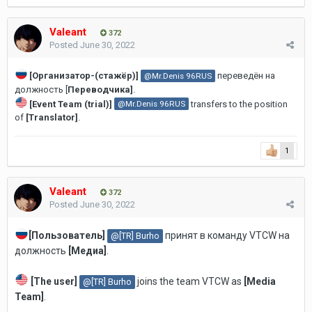
Valeant
372
Posted
June 30, 2022
[Организатор-(стажёр)]
переведён на
@Mr.Denis 96RUS
должность [
Переводчика]
.
[Event Team (trial)]
transfers to the position
@Mr.Denis 96RUS
of
[Translator]
.
1
Valeant
372
Posted
June 30, 2022
[
Пользователь]
принят в команду VTCW на
@[TR] Burho
должность
[Медиа]
.
[The user]
joins the team VTCW as
[
Media
@[TR] Burho
Team
]
.