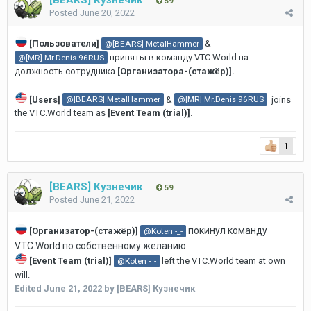
59
Posted
June 20, 2022
[Пользователи]
&
@[BEARS] MetalHammer
приняты в команду VTC.World на
@[MR] Mr.Denis 96RUS
должность сотрудника
[Организатора-(стажёр)].
[Users]
&
joins
@[BEARS] MetalHammer
@[MR] Mr.Denis 96RUS
the VTC.World team as
[Event Team (trial)].
1
[BEARS] Кузнечик
59
Posted
June 21, 2022
покинул команду
[Организатор-(стажёр)]
@Koten -_-
VTC.World по собственному желанию.
[Event Team (trial)]
left the VTC.World team at own
@Koten -_-
will.
Edited
June 21, 2022
by [BEARS] Кузнечик