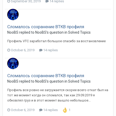
September 30, 2019
14 replies
Сломалось сохранение ВТКВ профиля
NooBS replied to NooBS's question in
Solved Topics
Профиль VTC заработал большое спасибо за востановление
October 6, 2019
14 replies
Сломалось сохранение ВТКВ профиля
NooBS replied to NooBS's question in
Solved Topics
Профиль все ровно не загружается скорее всего откат был на
тот же момент когда он сломался, так как 29.09.2019 я
обновлял груз и в этот момент вышло небольшое...
October 6, 2019
14 replies
1