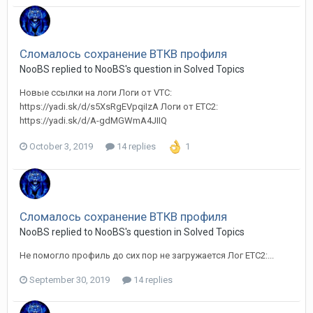
Сломалось сохранение ВТКВ профиля
NooBS replied to NooBS's question in
Solved Topics
Новые ссылки на логи Логи от VTC:
https://yadi.sk/d/s5XsRgEVpqiIzA Логи от ЕТС2:
https://yadi.sk/d/A-gdMGWmA4JIIQ
October 3, 2019
14 replies
1
Сломалось сохранение ВТКВ профиля
NooBS replied to NooBS's question in
Solved Topics
Не помогло профиль до сих пор не загружается Лог ЕТС2:...
September 30, 2019
14 replies