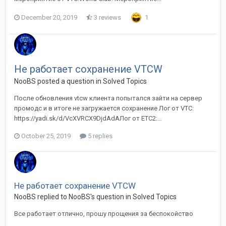
December 20, 2019
3 reviews
1
Не работает сохранение VTCW
NooBS posted a question in
Solved Topics
После обновления vtcw клиента попытался зайти на сервер
промодс и в итоге не загружается сохранение Лог от VTC:
https://yadi.sk/d/VcXVRCX9DjdAdAЛог от ЕТС2:...
October 25, 2019
5 replies
Не работает сохранение VTCW
NooBS replied to NooBS's question in
Solved Topics
Все работает отлично, прошу прощения за беспокойство