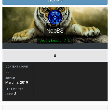
VTC.World
NooBS
Deputy head of VTС
CONTENT COUNT
35
JOINED
March 2, 2019
LAST VISITED
June 3