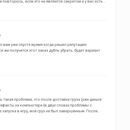
 же повторюсь, если это не является секретом и у вас есть...
n
сал вам уже спустя время когда решил репутацию
се же получится этот заказ дубль убрать, будет вариант
n
ь такая проблема, что после доставки груза (уже деньги
ртефакты на компьютере (в двух словах проблемы с
 запуска в игру, мой груз не был завершённым. После...