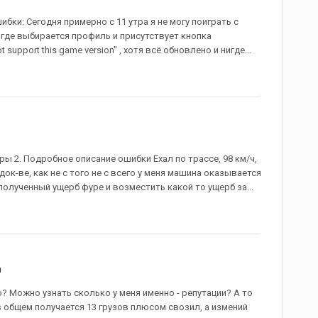
ибки: Сегодня примерно с 11 утра я не могу поиграть с
, где выбирается профиль и присутствует кнопка
upport this game version" , хотя всё обновлено и нигде...
ры 2. Подробное описание ошибки Ехал по трассе, 98 км/ч,
к-ве, как не с того не с всего у меня машина оказывается
 полученный ущерб фуре и возместить какой то ущерб за...
n
о? Можно узнать сколько у меня именно - репутации? А то
в общем получается 13 грузов плюсом свозил, а измений