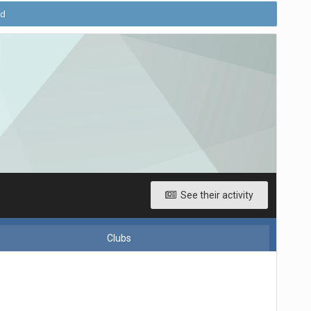
ld
See their activity
Clubs