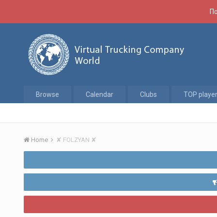
По
Browse
Calendar
Clubs
TOP playe
Home
✘ FOLZYAN ✘