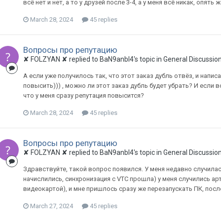
всё нет и нет, а то у друзей после 3-4, а у меня всё никак, опять
March 28, 2024
45 replies
Вопросы про репутацию
✘ FOLZYAN ✘ replied to BaN9anbI4's topic in
General Discussio
А если уже получилось так, что этот заказ дубль отвёз, и напи
повысить))) , можно ли этот заказ дубль будет убрать? И если в
что у меня сразу репутация повысится?
March 28, 2024
45 replies
Вопросы про репутацию
✘ FOLZYAN ✘ replied to BaN9anbI4's topic in
General Discussio
Здравствуйте, такой вопрос появился. У меня недавно случилас
начислились, синхронизация с VTC прошла) у меня случились а
видеокартой), и мне пришлось сразу же перезапускать ПК, после
March 27, 2024
45 replies