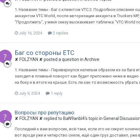
1. Название темы - Баг с клиентом VTC 2. Подробное описание ош
аккаунтом VTC World, после авторизации аккаунта в Truckers MP
"Продолжить", у меня снизу выскакивает табличка "VTC World not s
July 16, 2024
2 replies
Баг со стороны ЕТС
✘ FOLZYAN ✘ posted a question in
Archive
1. Название темы - Перевернулся нелепым образом из-за бага иг
заходил в плавный поворот как будет приложено ниже в видео до
на боку и в итоге на крыше. Есть ли как-то возможность убрать
July 9, 2024
1 reply
Вопросы про репутацию
✘ FOLZYAN ✘ replied to BaN9anbI4's topic in
General Discussio
Последний к вам вопросик, всё-таки, если это не секрет конечн
вот вроде уже и читерство сняли, ещё один груз доставил, уже 