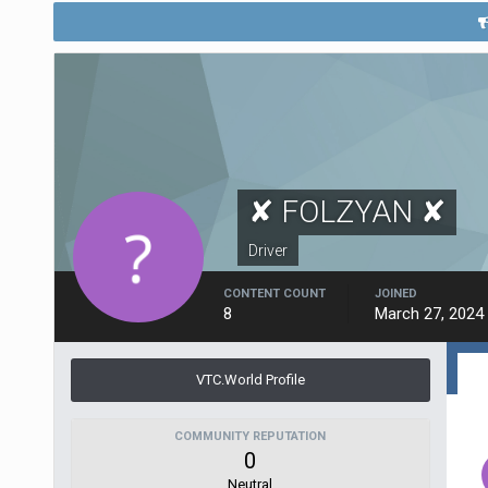
✘ FOLZYAN ✘
Driver
CONTENT COUNT
JOINED
8
March 27, 2024
VTC.World Profile
COMMUNITY REPUTATION
0
Neutral