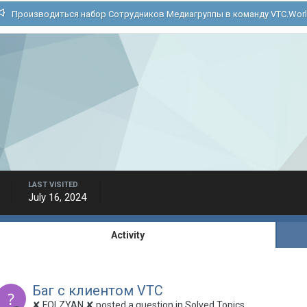
Производиться набор Сотрудников Медиагруппы в команду VTC.Wor
LAST VISITED
July 16, 2024
Activity
Баг с клиентом VTC
✘ FOLZYAN ✘ posted a question in
Solved Topics