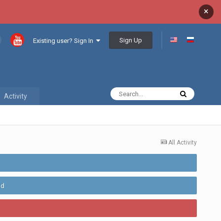
×
Sign Up
Existing user? Sign In
Activity
All Activity
ld