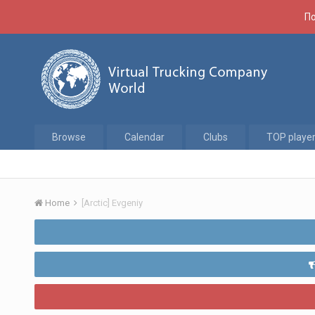
По
Browse
Calendar
Clubs
TOP playe
Home
[Arctic] Evgeniy