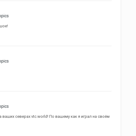
opics
шое!
opics
opics
а ваших северах vtc.world! По вашему как я играл на своём