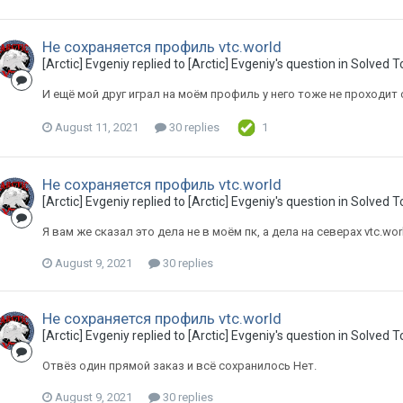
Не сохраняется профиль vtc.world
[Arctic] Evgeniy replied to [Arctic] Evgeniy's question in
Solved T
И ещё мой друг играл на моём профиль у него тоже не проходит 
August 11, 2021
30 replies
1
Не сохраняется профиль vtc.world
[Arctic] Evgeniy replied to [Arctic] Evgeniy's question in
Solved T
Я вам же сказал это дела не в моём пк, а дела на северах vtc.wor
August 9, 2021
30 replies
Не сохраняется профиль vtc.world
[Arctic] Evgeniy replied to [Arctic] Evgeniy's question in
Solved T
Отвёз один прямой заказ и всё сохранилось Нет.
August 9, 2021
30 replies