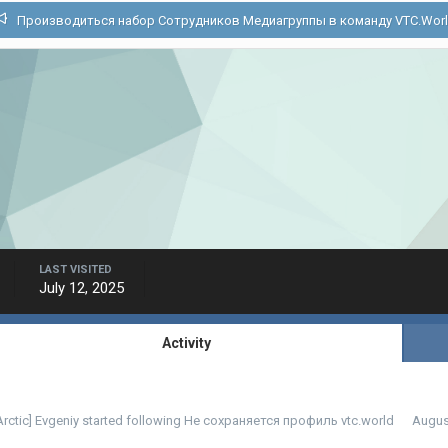
Производиться набор Сотрудников Медиагруппы в команду VTC.Wor
LAST VISITED
July 12, 2025
Activity
Arctic] Evgeniy
started following
Не сохраняется профиль vtc.world
Augus