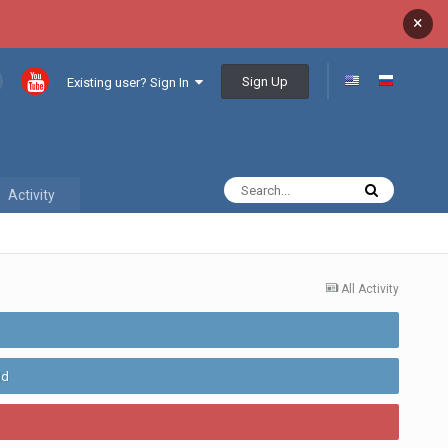
×
Sign Up
Existing user? Sign In
Activity
All Activity
ld