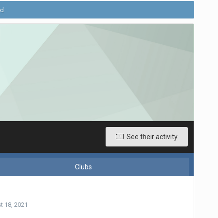
ld
See their activity
Clubs
t 18, 2021