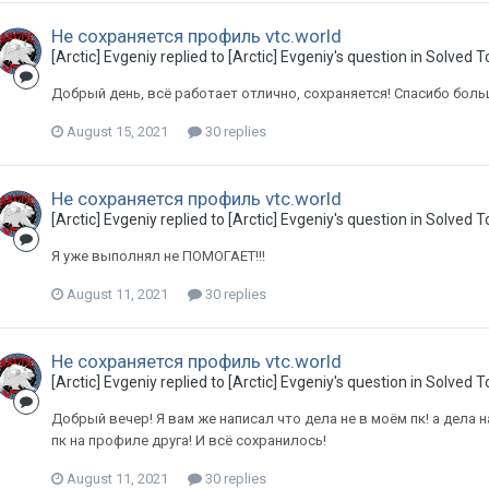
Не сохраняется профиль vtc.world
[Arctic] Evgeniy replied to [Arctic] Evgeniy's question in
Solved T
Добрый день, всё работает отлично, сохраняется! Спасибо боль
August 15, 2021
30 replies
Не сохраняется профиль vtc.world
[Arctic] Evgeniy replied to [Arctic] Evgeniy's question in
Solved T
Я уже выполнял не ПОМОГАЕТ!!!
August 11, 2021
30 replies
Не сохраняется профиль vtc.world
[Arctic] Evgeniy replied to [Arctic] Evgeniy's question in
Solved T
Добрый вечер! Я вам же написал что дела не в моём пк! а дела н
пк на профиле друга! И всё сохранилось!
August 11, 2021
30 replies