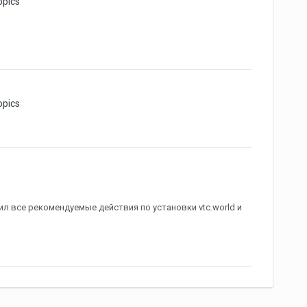
opics
opics
ил все рекомендуемые действия по установки vtc.world и