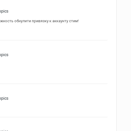
opics
ожность обнулити привязку к аккаунту стим!
opics
opics