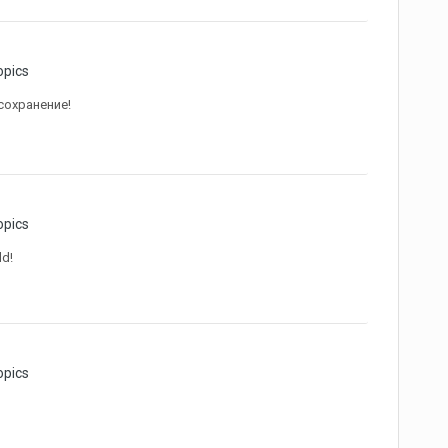
opics
сохранение!
opics
ld!
opics