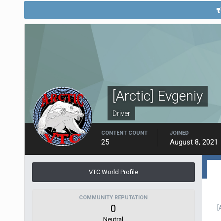
[Arctic] Evgeniy
Driver
CONTENT COUNT
JOINED
25
August 8, 2021
VTC.World Profile
COMMUNITY REPUTATION
0
[
Neutral