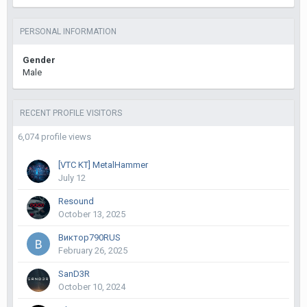
PERSONAL INFORMATION
Gender
Male
RECENT PROFILE VISITORS
6,074 profile views
[VTC KT] MetalHammer
July 12
Resound
October 13, 2025
Виктор790RUS
February 26, 2025
SanD3R
October 10, 2024