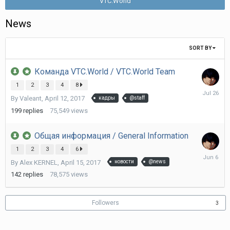
VTC.World
News
SORT BY
Команда VTC.World / VTC.World Team
1
2
3
4
8
July
By
Valeant
,
April 12, 2017
кадры
@staff
26
199
replies
75,549
views
Общая информация / General Information
1
2
3
4
6
June
By
Alex KERNEL
,
April 15, 2017
новости
@news
6
142
replies
78,575
views
Followers
3