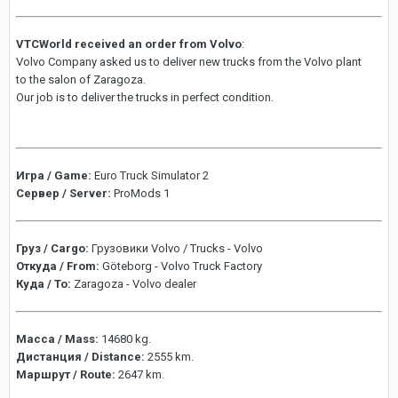
VTCWorld received an order from Volvo
:
Volvo Company asked us to deliver new trucks from the Volvo plant
to the salon of Zaragoza.
Our job is to deliver the trucks in perfect condition.
Игра / Game:
Euro Truck Simulator 2
Сервер / Server:
ProMods 1
Груз / Cargo:
Грузовики Volvo / Trucks - Volvo
Откуда / From:
Göteborg - Volvo Truck Factory
Куда / To:
Zaragoza - Volvo dealer
Масса / Mass:
14680 kg.
Дистанция / Distance:
2555 km.
Маршрут / Route:
2647 km.