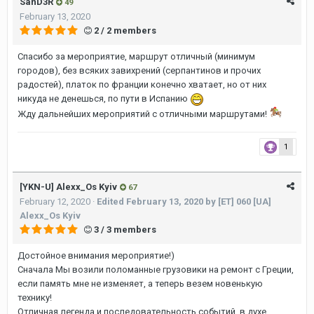
SanD3R
49
February 13, 2020
2 / 2 members
Спасибо за мероприятие, маршрут отличный (минимум
городов), без всяких завихрений (серпантинов и прочих
радостей), платок по франции конечно хватает, но от них
никуда не денешься, по пути в Испанию
Жду дальнейших мероприятий с отличными маршрутами!
1
[YKN-U] Alexx_Os Kyiv
67
February 12, 2020
·
Edited
February 13, 2020
by [ET] 060 [UA]
Alexx_Os Kyiv
3 / 3 members
Достойное внимания мероприятие!)
Сначала Мы возили поломанные грузовики на ремонт с Греции,
если память мне не изменяет, а теперь везем новенькую
технику!
Отличная легенда и последовательность событий, в духе