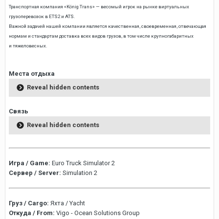
Транспортная компания «König Trans» — весомый игрок на рынке виртуальных
грузоперевозок в ЕТS2 и АТS.
Важной задачей нашей компании является качественная, своевременная, отвечающая
нормам и стандартам доставка всех видов грузов, в том числе крупногабаритных
и тяжеловесных.
Места отдыха
Reveal hidden contents
Связь
Reveal hidden contents
Игра / Game:
Euro Truck Simulator 2
Сервер / Server:
Simulation 2
Груз / Cargo:
Яхта / Yacht
Откуда / From:
Vigo - Ocean Solutions Group