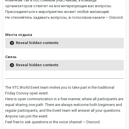
новичкам так и постоянным участникам, а команда
организаторов ответит на все интересующие вас вопросы.
Присоединиться к мероприятию может любой желающий.
Не стесняйтесь задавать вопросы, в голосовом канале — Discord.
Места отдыха
Reveal hidden contents
Связь
Reveal hidden contents
The VTC.World Event team invites you to take part in the traditional
Friday Convoy open event.
Here is open communication in a free manner, where all participants are
equal sharing one path. There are always welcome both beginners and
regular participants, and the Event team will answer all your questions.
Anyone can join the event.
Feel free to ask questions in the voice channel — Discord.