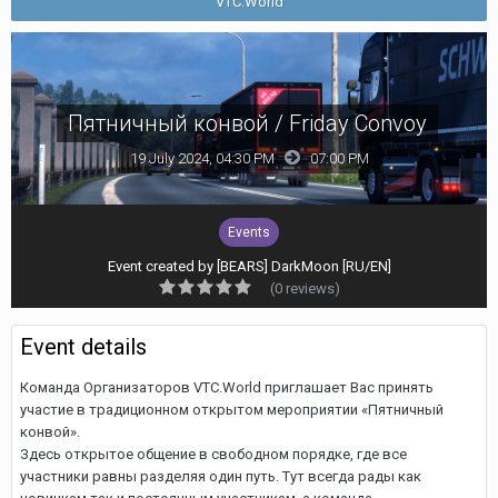
VTC.World
Пятничный конвой / Friday Convoy
19 July 2024, 04:30 PM
07:00 PM
Events
Event created by
[BEARS] DarkMoon [RU/EN]
(0 reviews)
Event details
Команда Организаторов VTC.World приглашает Вас принять
участие в традиционном открытом мероприятии «Пятничный
конвой».
Здесь открытое обще ние в свободном порядке, где все
участники равны разделяя один путь. Тут всегда рады как